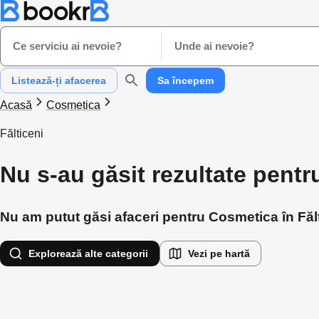
Ce serviciu ai nevoie?
Unde ai nevoie?
Listează-ți afacerea
Sa începem
Acasă
Cosmetica
Fălticeni
Nu s-au găsit rezultate pentr
Nu am putut găsi afaceri pentru Cosmetica în Fălti
Explorează alte categorii
Vezi pe hartă