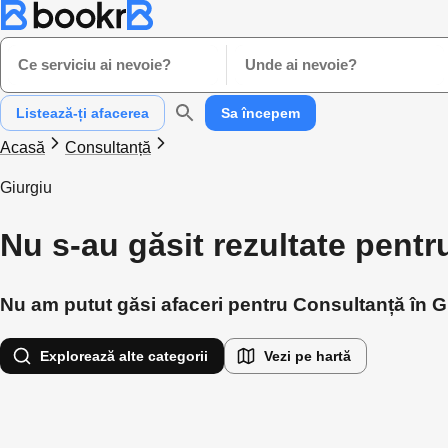
Ce serviciu ai nevoie?
Unde ai nevoie?
Listează-ți afacerea
Sa începem
Acasă
Consultanță
Giurgiu
Nu s-au găsit rezultate pentr
Nu am putut găsi afaceri pentru Consultanță în Giu
Explorează alte categorii
Vezi pe hartă