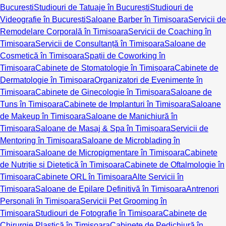
București
Studiouri de Tatuaje în București
Studiouri de
Videografie în București
Saloane Barber în Timișoara
Servicii de
Remodelare Corporală în Timișoara
Servicii de Coaching în
Timișoara
Servicii de Consultanță în Timișoara
Saloane de
Cosmetică în Timișoara
Spații de Coworking în
Timișoara
Cabinete de Stomatologie în Timișoara
Cabinete de
Dermatologie în Timișoara
Organizatori de Evenimente în
Timișoara
Cabinete de Ginecologie în Timișoara
Saloane de
Tuns în Timișoara
Cabinete de Implanturi în Timișoara
Saloane
de Makeup în Timișoara
Saloane de Manichiură în
Timișoara
Saloane de Masaj & Spa în Timișoara
Servicii de
Mentoring în Timișoara
Saloane de Microblading în
Timișoara
Saloane de Micropigmentare în Timișoara
Cabinete
de Nutriție și Dietetică în Timișoara
Cabinete de Oftalmologie în
Timișoara
Cabinete ORL în Timișoara
Alte Servicii în
Timișoara
Saloane de Epilare Definitivă în Timișoara
Antrenori
Personali în Timișoara
Servicii Pet Grooming în
Timișoara
Studiouri de Fotografie în Timișoara
Cabinete de
Chirurgie Plastică în Timișoara
Cabinete de Pedichiură în