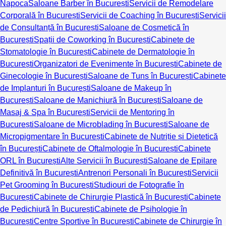
Napoca
Saloane Barber în București
Servicii de Remodelare
Corporală în București
Servicii de Coaching în București
Servicii
de Consultanță în București
Saloane de Cosmetică în
București
Spații de Coworking în București
Cabinete de
Stomatologie în București
Cabinete de Dermatologie în
București
Organizatori de Evenimente în București
Cabinete de
Ginecologie în București
Saloane de Tuns în București
Cabinete
de Implanturi în București
Saloane de Makeup în
București
Saloane de Manichiură în București
Saloane de
Masaj & Spa în București
Servicii de Mentoring în
București
Saloane de Microblading în București
Saloane de
Micropigmentare în București
Cabinete de Nutriție și Dietetică
în București
Cabinete de Oftalmologie în București
Cabinete
ORL în București
Alte Servicii în București
Saloane de Epilare
Definitivă în București
Antrenori Personali în București
Servicii
Pet Grooming în București
Studiouri de Fotografie în
București
Cabinete de Chirurgie Plastică în București
Cabinete
de Pedichiură în București
Cabinete de Psihologie în
București
Centre Sportive în București
Cabinete de Chirurgie în