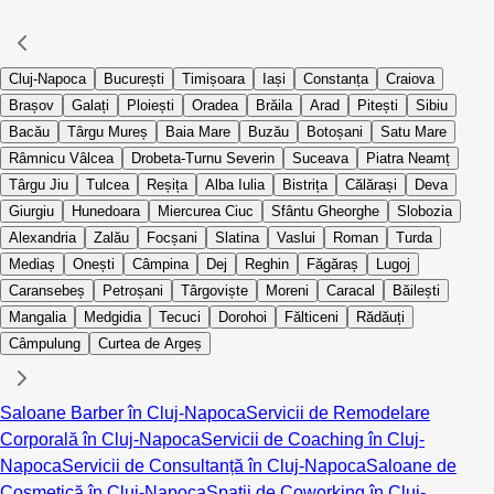
Cluj-Napoca
București
Timișoara
Iași
Constanța
Craiova
Brașov
Galați
Ploiești
Oradea
Brăila
Arad
Pitești
Sibiu
Bacău
Târgu Mureș
Baia Mare
Buzău
Botoșani
Satu Mare
Râmnicu Vâlcea
Drobeta-Turnu Severin
Suceava
Piatra Neamț
Târgu Jiu
Tulcea
Reșița
Alba Iulia
Bistrița
Călărași
Deva
Giurgiu
Hunedoara
Miercurea Ciuc
Sfântu Gheorghe
Slobozia
Alexandria
Zalău
Focșani
Slatina
Vaslui
Roman
Turda
Mediaș
Onești
Câmpina
Dej
Reghin
Făgăraș
Lugoj
Caransebeș
Petroșani
Târgoviște
Moreni
Caracal
Băilești
Mangalia
Medgidia
Tecuci
Dorohoi
Fălticeni
Rădăuți
Câmpulung
Curtea de Argeș
Saloane Barber în Cluj-Napoca
Servicii de Remodelare
Corporală în Cluj-Napoca
Servicii de Coaching în Cluj-
Napoca
Servicii de Consultanță în Cluj-Napoca
Saloane de
Cosmetică în Cluj-Napoca
Spații de Coworking în Cluj-