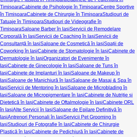
Timișoara
Cabinete de Psihologie în Timișoara
Centre Sportive
în Timișoara
Cabinete de Chirurgie în Timișoara
Studiouri de
Tatuaje în Timișoara
Studiouri de Videografie în
Timișoara
Saloane Barber în Iași
Servicii de Remodelare
Corporală în Iași
Servicii de Coaching în Iași
Servicii de
Consultanță în Iași
Saloane de Cosmetică în Iași
Spații de
Coworking în Iași
Cabinete de Stomatologie în Iași
Cabinete de
Dermatologie în Iași
Organizatori de Evenimente în
Iași
Cabinete de Ginecologie în Iași
Saloane de Tuns în
Iași
Cabinete de Implanturi în Iași
Saloane de Makeup în
Iași
Saloane de Manichiură în Iași
Saloane de Masaj & Spa în
Iași
Servicii de Mentoring în Iași
Saloane de Microblading în
Iași
Saloane de Micropigmentare în Iași
Cabinete de Nutriție și
Dietetică în Iași
Cabinete de Oftalmologie în Iași
Cabinete ORL
în Iași
Alte Servicii în Iași
Saloane de Epilare Definitivă în
Iași
Antrenori Personali în Iași
Servicii Pet Grooming în
Iași
Studiouri de Fotografie în Iași
Cabinete de Chirurgie
Plastică în Iași
Cabinete de Pedichiură în Iași
Cabinete de