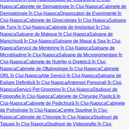
Napoca
Cabinete de Stomatologie în Cluj-Napoca
Cabinete de
Dermatologie în Cluj-Napoca
Organizatori de Evenimente în
Cluj-Napoca
Cabinete de Ginecologie în Cluj-Napoca
Saloane
de Tuns în Cluj-Napoca
Cabinete de Implanturi în Cluj-
Napoca
Saloane de Makeup în Cluj-Napoca
Saloane de
Manichiură în Cluj-Napoca
Saloane de Masaj & Spa în Cluj-
Napoca
Servicii de Mentoring în Cluj-Napoca
Saloane de
Microblading în Cluj-Napoca
Saloane de Micropigmentare în
Cluj-Napoca
Cabinete de Nutriție și Dietetică în Cluj-
Napoca
Cabinete de Oftalmologie în Cluj-Napoca
Cabinete
ORL în Cluj-Napoca
Alte Servicii în Cluj-Napoca
Saloane de
Epilare Definitivă în Cluj-Napoca
Antrenori Personali în Cluj-
Napoca
Servicii Pet Grooming în Cluj-Napoca
Studiouri de
Fotografie în Cluj-Napoca
Cabinete de Chirurgie Plastică în
Cluj-Napoca
Cabinete de Pedichiură în Cluj-Napoca
Cabinete
de Psihologie în Cluj-Napoca
Centre Sportive în Cluj-
Napoca
Cabinete de Chirurgie în Cluj-Napoca
Studiouri de
Tatuaje în Cluj-Napoca
Studiouri de Videografie în Cluj-