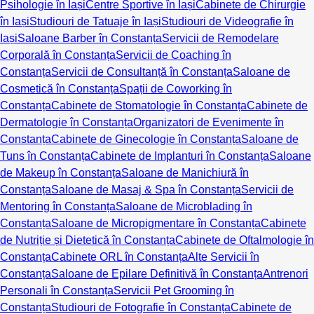
Psihologie în Iași
Centre Sportive în Iași
Cabinete de Chirurgie
în Iași
Studiouri de Tatuaje în Iași
Studiouri de Videografie în
Iași
Saloane Barber în Constanța
Servicii de Remodelare
Corporală în Constanța
Servicii de Coaching în
Constanța
Servicii de Consultanță în Constanța
Saloane de
Cosmetică în Constanța
Spații de Coworking în
Constanța
Cabinete de Stomatologie în Constanța
Cabinete de
Dermatologie în Constanța
Organizatori de Evenimente în
Constanța
Cabinete de Ginecologie în Constanța
Saloane de
Tuns în Constanța
Cabinete de Implanturi în Constanța
Saloane
de Makeup în Constanța
Saloane de Manichiură în
Constanța
Saloane de Masaj & Spa în Constanța
Servicii de
Mentoring în Constanța
Saloane de Microblading în
Constanța
Saloane de Micropigmentare în Constanța
Cabinete
de Nutriție și Dietetică în Constanța
Cabinete de Oftalmologie în
Constanța
Cabinete ORL în Constanța
Alte Servicii în
Constanța
Saloane de Epilare Definitivă în Constanța
Antrenori
Personali în Constanța
Servicii Pet Grooming în
Constanța
Studiouri de Fotografie în Constanța
Cabinete de