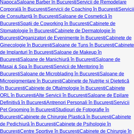
Napoca
Saloane Barber în București
Servicii de Remodelare
Corporală în București
Servicii de Coaching în București
Servicii
de Consultanță în București
Saloane de Cosmetică în
București
Spații de Coworking în București
Cabinete de
Stomatologie în București
Cabinete de Dermatologie în
București
Organizatori de Evenimente în București
Cabinete de
Ginecologie în București
Saloane de Tuns în București
Cabinete
de Implanturi în București
Saloane de Makeup în
București
Saloane de Manichiură în București
Saloane de
Masaj & Spa în București
Servicii de Mentoring în
București
Saloane de Microblading în București
Saloane de
Micropigmentare în București
Cabinete de Nutriție și Dietetică
în București
Cabinete de Oftalmologie în București
Cabinete
ORL în București
Alte Servicii în București
Saloane de Epilare
Definitivă în București
Antrenori Personali în București
Servicii
Pet Grooming în București
Studiouri de Fotografie în
București
Cabinete de Chirurgie Plastică în București
Cabinete
de Pedichiură în București
Cabinete de Psihologie în
București
Centre Sportive în București
Cabinete de Chirurgie în