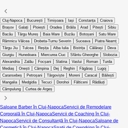
Cluj-Napoca
București
Timișoara
Iași
Constanța
Craiova
Brașov
Galați
Ploiești
Oradea
Brăila
Arad
Pitești
Sibiu
Bacău
Târgu Mureș
Baia Mare
Buzău
Botoșani
Satu Mare
Râmnicu Vâlcea
Drobeta-Turnu Severin
Suceava
Piatra Neamț
Târgu Jiu
Tulcea
Reșița
Alba Iulia
Bistrița
Călărași
Deva
Giurgiu
Hunedoara
Miercurea Ciuc
Sfântu Gheorghe
Slobozia
Alexandria
Zalău
Focșani
Slatina
Vaslui
Roman
Turda
Mediaș
Onești
Câmpina
Dej
Reghin
Făgăraș
Lugoj
Caransebeș
Petroșani
Târgoviște
Moreni
Caracal
Băilești
Mangalia
Medgidia
Tecuci
Dorohoi
Fălticeni
Rădăuți
Câmpulung
Curtea de Argeș
Saloane Barber în Cluj-Napoca
Servicii de Remodelare
Corporală în Cluj-Napoca
Servicii de Coaching în Cluj-
Napoca
Servicii de Consultanță în Cluj-Napoca
Saloane de
Cosmetică în Cluj-Napoca
Spații de Coworking în Cluj-