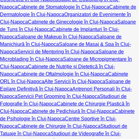
Napoca
Cabinete de Stomatologie în Cluj-Napoca
Cabinete de
Dermatologie în Cluj-Napoca
Organizatori de Evenimente în
Cluj-Napoca
Cabinete de Ginecologie în Cluj-Napoca
Saloane
de Tuns în Cluj-Napoca
Cabinete de Implanturi în Cluj-
Napoca
Saloane de Makeup în Cluj-Napoca
Saloane de
Manichiură în Cluj-Napoca
Saloane de Masaj & Spa în Cluj-
Napoca
Servicii de Mentoring în Cluj-Napoca
Saloane de
Microblading în Cluj-Napoca
Saloane de Micropigmentare în
Cluj-Napoca
Cabinete de Nutriție și Dietetică în Cluj-
Napoca
Cabinete de Oftalmologie în Cluj-Napoca
Cabinete
ORL în Cluj-Napoca
Alte Servicii în Cluj-Napoca
Saloane de
Epilare Definitivă în Cluj-Napoca
Antrenori Personali în Cluj-
Napoca
Servicii Pet Grooming în Cluj-Napoca
Studiouri de
Fotografie în Cluj-Napoca
Cabinete de Chirurgie Plastică în
Cluj-Napoca
Cabinete de Pedichiură în Cluj-Napoca
Cabinete
de Psihologie în Cluj-Napoca
Centre Sportive în Cluj-
Napoca
Cabinete de Chirurgie în Cluj-Napoca
Studiouri de
Tatuaje în Cluj-Napoca
Studiouri de Videografie în Cluj-