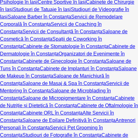
Psihologie în Iași
Centre Sportive în Iași
Cabinete de Chirurgie
în Iași
Studiouri de Tatuaje în Iași
Studiouri de Videografie în
Iași
Saloane Barber în Constanța
Servicii de Remodelare
Corporală în Constanța
Servicii de Coaching în
Constanța
Servicii de Consultanță în Constanța
Saloane de
Cosmetică în Constanța
Spații de Coworking în
Constanța
Cabinete de Stomatologie în Constanța
Cabinete de
Dermatologie în Constanța
Organizatori de Evenimente în
Constanța
Cabinete de Ginecologie în Constanța
Saloane de
Tuns în Constanța
Cabinete de Implanturi în Constanța
Saloane
de Makeup în Constanța
Saloane de Manichiură în
Constanța
Saloane de Masaj & Spa în Constanța
Servicii de
Mentoring în Constanța
Saloane de Microblading în
Constanța
Saloane de Micropigmentare în Constanța
Cabinete
de Nutriție și Dietetică în Constanța
Cabinete de Oftalmologie în
Constanța
Cabinete ORL în Constanța
Alte Servicii în
Constanța
Saloane de Epilare Definitivă în Constanța
Antrenori
Personali în Constanța
Servicii Pet Grooming în
Constanța
Studiouri de Fotografie în Constanța
Cabinete de