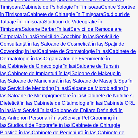
Timișoara
Cabinete de Psihologie în Timișoara
Centre Sportive
în Timișoara
Cabinete de Chirurgie în Timișoara
Studiouri de
Tatuaje în Timișoara
Studiouri de Videografie în
Timișoara
Saloane Barber în Iași
Servicii de Remodelare
Corporală în Iași
Servicii de Coaching în Iași
Servicii de
Consultanță în Iași
Saloane de Cosmetică în Iași
Spații de
Coworking în Iași
Cabinete de Stomatologie în Iași
Cabinete de
Dermatologie în Iași
Organizatori de Evenimente în
Iași
Cabinete de Ginecologie în Iași
Saloane de Tuns în
Iași
Cabinete de Implanturi în Iași
Saloane de Makeup în
Iași
Saloane de Manichiură în Iași
Saloane de Masaj & Spa în
Iași
Servicii de Mentoring în Iași
Saloane de Microblading în
Iași
Saloane de Micropigmentare în Iași
Cabinete de Nutriție și
Dietetică în Iași
Cabinete de Oftalmologie în Iași
Cabinete ORL
în Iași
Alte Servicii în Iași
Saloane de Epilare Definitivă în
Iași
Antrenori Personali în Iași
Servicii Pet Grooming în
Iași
Studiouri de Fotografie în Iași
Cabinete de Chirurgie
Plastică în Iași
Cabinete de Pedichiură în Iași
Cabinete de