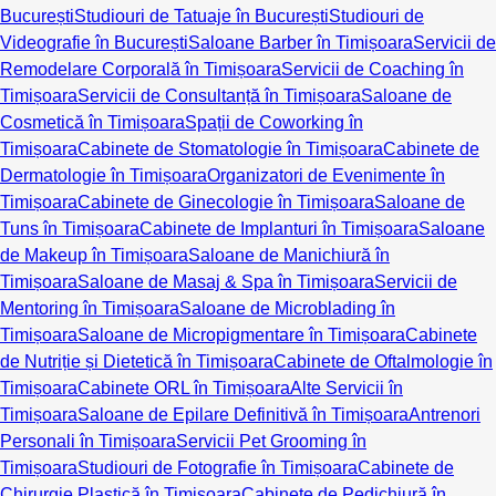
București
Studiouri de Tatuaje în București
Studiouri de
Videografie în București
Saloane Barber în Timișoara
Servicii de
Remodelare Corporală în Timișoara
Servicii de Coaching în
Timișoara
Servicii de Consultanță în Timișoara
Saloane de
Cosmetică în Timișoara
Spații de Coworking în
Timișoara
Cabinete de Stomatologie în Timișoara
Cabinete de
Dermatologie în Timișoara
Organizatori de Evenimente în
Timișoara
Cabinete de Ginecologie în Timișoara
Saloane de
Tuns în Timișoara
Cabinete de Implanturi în Timișoara
Saloane
de Makeup în Timișoara
Saloane de Manichiură în
Timișoara
Saloane de Masaj & Spa în Timișoara
Servicii de
Mentoring în Timișoara
Saloane de Microblading în
Timișoara
Saloane de Micropigmentare în Timișoara
Cabinete
de Nutriție și Dietetică în Timișoara
Cabinete de Oftalmologie în
Timișoara
Cabinete ORL în Timișoara
Alte Servicii în
Timișoara
Saloane de Epilare Definitivă în Timișoara
Antrenori
Personali în Timișoara
Servicii Pet Grooming în
Timișoara
Studiouri de Fotografie în Timișoara
Cabinete de
Chirurgie Plastică în Timișoara
Cabinete de Pedichiură în