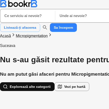
Ce serviciu ai nevoie?
Unde ai nevoie?
Listează-ți afacerea
Sa începem
Acasă
Micropigmentation
Suceava
Nu s-au găsit rezultate pent
Nu am putut găsi afaceri pentru Micropigmentation
Explorează alte categorii
Vezi pe hartă