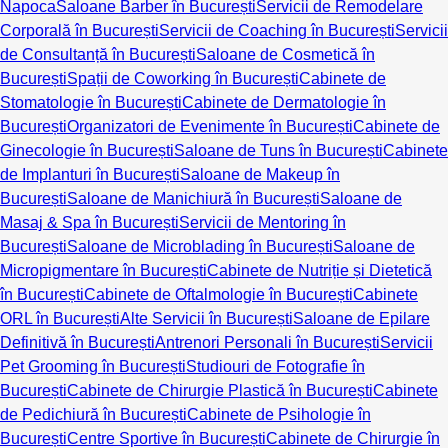
Napoca
Saloane Barber în București
Servicii de Remodelare
Corporală în București
Servicii de Coaching în București
Servicii
de Consultanță în București
Saloane de Cosmetică în
București
Spații de Coworking în București
Cabinete de
Stomatologie în București
Cabinete de Dermatologie în
București
Organizatori de Evenimente în București
Cabinete de
Ginecologie în București
Saloane de Tuns în București
Cabinete
de Implanturi în București
Saloane de Makeup în
București
Saloane de Manichiură în București
Saloane de
Masaj & Spa în București
Servicii de Mentoring în
București
Saloane de Microblading în București
Saloane de
Micropigmentare în București
Cabinete de Nutriție și Dietetică
în București
Cabinete de Oftalmologie în București
Cabinete
ORL în București
Alte Servicii în București
Saloane de Epilare
Definitivă în București
Antrenori Personali în București
Servicii
Pet Grooming în București
Studiouri de Fotografie în
București
Cabinete de Chirurgie Plastică în București
Cabinete
de Pedichiură în București
Cabinete de Psihologie în
București
Centre Sportive în București
Cabinete de Chirurgie în