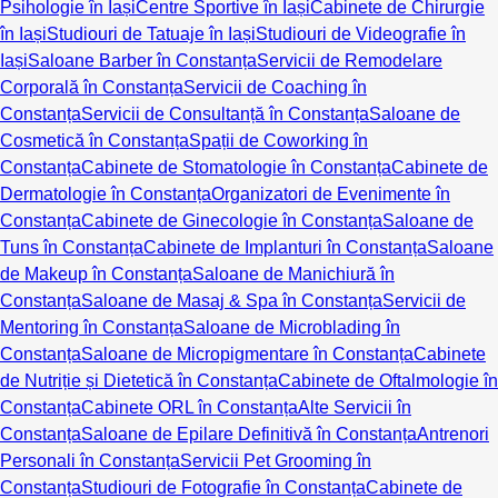
Psihologie în Iași
Centre Sportive în Iași
Cabinete de Chirurgie
în Iași
Studiouri de Tatuaje în Iași
Studiouri de Videografie în
Iași
Saloane Barber în Constanța
Servicii de Remodelare
Corporală în Constanța
Servicii de Coaching în
Constanța
Servicii de Consultanță în Constanța
Saloane de
Cosmetică în Constanța
Spații de Coworking în
Constanța
Cabinete de Stomatologie în Constanța
Cabinete de
Dermatologie în Constanța
Organizatori de Evenimente în
Constanța
Cabinete de Ginecologie în Constanța
Saloane de
Tuns în Constanța
Cabinete de Implanturi în Constanța
Saloane
de Makeup în Constanța
Saloane de Manichiură în
Constanța
Saloane de Masaj & Spa în Constanța
Servicii de
Mentoring în Constanța
Saloane de Microblading în
Constanța
Saloane de Micropigmentare în Constanța
Cabinete
de Nutriție și Dietetică în Constanța
Cabinete de Oftalmologie în
Constanța
Cabinete ORL în Constanța
Alte Servicii în
Constanța
Saloane de Epilare Definitivă în Constanța
Antrenori
Personali în Constanța
Servicii Pet Grooming în
Constanța
Studiouri de Fotografie în Constanța
Cabinete de