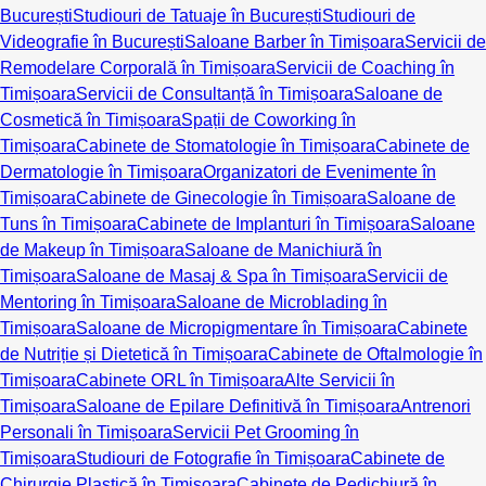
București
Studiouri de Tatuaje în București
Studiouri de
Videografie în București
Saloane Barber în Timișoara
Servicii de
Remodelare Corporală în Timișoara
Servicii de Coaching în
Timișoara
Servicii de Consultanță în Timișoara
Saloane de
Cosmetică în Timișoara
Spații de Coworking în
Timișoara
Cabinete de Stomatologie în Timișoara
Cabinete de
Dermatologie în Timișoara
Organizatori de Evenimente în
Timișoara
Cabinete de Ginecologie în Timișoara
Saloane de
Tuns în Timișoara
Cabinete de Implanturi în Timișoara
Saloane
de Makeup în Timișoara
Saloane de Manichiură în
Timișoara
Saloane de Masaj & Spa în Timișoara
Servicii de
Mentoring în Timișoara
Saloane de Microblading în
Timișoara
Saloane de Micropigmentare în Timișoara
Cabinete
de Nutriție și Dietetică în Timișoara
Cabinete de Oftalmologie în
Timișoara
Cabinete ORL în Timișoara
Alte Servicii în
Timișoara
Saloane de Epilare Definitivă în Timișoara
Antrenori
Personali în Timișoara
Servicii Pet Grooming în
Timișoara
Studiouri de Fotografie în Timișoara
Cabinete de
Chirurgie Plastică în Timișoara
Cabinete de Pedichiură în