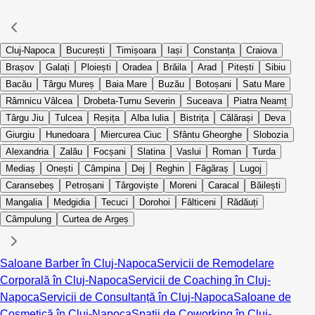
Cluj-Napoca
București
Timișoara
Iași
Constanța
Craiova
Brașov
Galați
Ploiești
Oradea
Brăila
Arad
Pitești
Sibiu
Bacău
Târgu Mureș
Baia Mare
Buzău
Botoșani
Satu Mare
Râmnicu Vâlcea
Drobeta-Turnu Severin
Suceava
Piatra Neamț
Târgu Jiu
Tulcea
Reșița
Alba Iulia
Bistrița
Călărași
Deva
Giurgiu
Hunedoara
Miercurea Ciuc
Sfântu Gheorghe
Slobozia
Alexandria
Zalău
Focșani
Slatina
Vaslui
Roman
Turda
Mediaș
Onești
Câmpina
Dej
Reghin
Făgăraș
Lugoj
Caransebeș
Petroșani
Târgoviște
Moreni
Caracal
Băilești
Mangalia
Medgidia
Tecuci
Dorohoi
Fălticeni
Rădăuți
Câmpulung
Curtea de Argeș
Saloane Barber în Cluj-Napoca
Servicii de Remodelare
Corporală în Cluj-Napoca
Servicii de Coaching în Cluj-
Napoca
Servicii de Consultanță în Cluj-Napoca
Saloane de
Cosmetică în Cluj-Napoca
Spații de Coworking în Cluj-