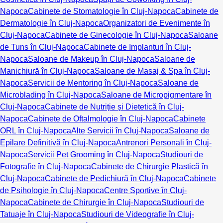
Napoca
Cabinete de Stomatologie în Cluj-Napoca
Cabinete de
Dermatologie în Cluj-Napoca
Organizatori de Evenimente în
Cluj-Napoca
Cabinete de Ginecologie în Cluj-Napoca
Saloane
de Tuns în Cluj-Napoca
Cabinete de Implanturi în Cluj-
Napoca
Saloane de Makeup în Cluj-Napoca
Saloane de
Manichiură în Cluj-Napoca
Saloane de Masaj & Spa în Cluj-
Napoca
Servicii de Mentoring în Cluj-Napoca
Saloane de
Microblading în Cluj-Napoca
Saloane de Micropigmentare în
Cluj-Napoca
Cabinete de Nutriție și Dietetică în Cluj-
Napoca
Cabinete de Oftalmologie în Cluj-Napoca
Cabinete
ORL în Cluj-Napoca
Alte Servicii în Cluj-Napoca
Saloane de
Epilare Definitivă în Cluj-Napoca
Antrenori Personali în Cluj-
Napoca
Servicii Pet Grooming în Cluj-Napoca
Studiouri de
Fotografie în Cluj-Napoca
Cabinete de Chirurgie Plastică în
Cluj-Napoca
Cabinete de Pedichiură în Cluj-Napoca
Cabinete
de Psihologie în Cluj-Napoca
Centre Sportive în Cluj-
Napoca
Cabinete de Chirurgie în Cluj-Napoca
Studiouri de
Tatuaje în Cluj-Napoca
Studiouri de Videografie în Cluj-