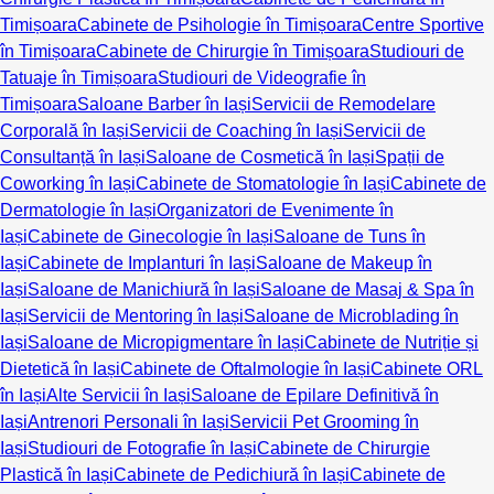
Timișoara
Cabinete de Psihologie în Timișoara
Centre Sportive
în Timișoara
Cabinete de Chirurgie în Timișoara
Studiouri de
Tatuaje în Timișoara
Studiouri de Videografie în
Timișoara
Saloane Barber în Iași
Servicii de Remodelare
Corporală în Iași
Servicii de Coaching în Iași
Servicii de
Consultanță în Iași
Saloane de Cosmetică în Iași
Spații de
Coworking în Iași
Cabinete de Stomatologie în Iași
Cabinete de
Dermatologie în Iași
Organizatori de Evenimente în
Iași
Cabinete de Ginecologie în Iași
Saloane de Tuns în
Iași
Cabinete de Implanturi în Iași
Saloane de Makeup în
Iași
Saloane de Manichiură în Iași
Saloane de Masaj & Spa în
Iași
Servicii de Mentoring în Iași
Saloane de Microblading în
Iași
Saloane de Micropigmentare în Iași
Cabinete de Nutriție și
Dietetică în Iași
Cabinete de Oftalmologie în Iași
Cabinete ORL
în Iași
Alte Servicii în Iași
Saloane de Epilare Definitivă în
Iași
Antrenori Personali în Iași
Servicii Pet Grooming în
Iași
Studiouri de Fotografie în Iași
Cabinete de Chirurgie
Plastică în Iași
Cabinete de Pedichiură în Iași
Cabinete de