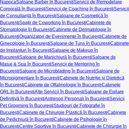
Napoca
Saloane Barber în București
Servicii de Remodelare
Corporală în București
Servicii de Coaching în București
Servicii
de Consultanță în București
Saloane de Cosmetică în
București
Spații de Coworking în București
Cabinete de
Stomatologie în București
Cabinete de Dermatologie în
București
Organizatori de Evenimente în București
Cabinete de
Ginecologie în București
Saloane de Tuns în București
Cabinete
de Implanturi în București
Saloane de Makeup în
București
Saloane de Manichiură în București
Saloane de
Masaj & Spa în București
Servicii de Mentoring în
București
Saloane de Microblading în București
Saloane de
Micropigmentare în București
Cabinete de Nutriție și Dietetică
în București
Cabinete de Oftalmologie în București
Cabinete
ORL în București
Alte Servicii în București
Saloane de Epilare
Definitivă în București
Antrenori Personali în București
Servicii
Pet Grooming în București
Studiouri de Fotografie în
București
Cabinete de Chirurgie Plastică în București
Cabinete
de Pedichiură în București
Cabinete de Psihologie în
București
Centre Sportive în București
Cabinete de Chirurgie în