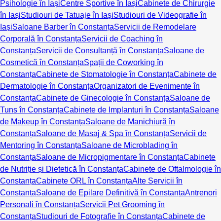
Psihologie în Iași
Centre Sportive în Iași
Cabinete de Chirurgie
în Iași
Studiouri de Tatuaje în Iași
Studiouri de Videografie în
Iași
Saloane Barber în Constanța
Servicii de Remodelare
Corporală în Constanța
Servicii de Coaching în
Constanța
Servicii de Consultanță în Constanța
Saloane de
Cosmetică în Constanța
Spații de Coworking în
Constanța
Cabinete de Stomatologie în Constanța
Cabinete de
Dermatologie în Constanța
Organizatori de Evenimente în
Constanța
Cabinete de Ginecologie în Constanța
Saloane de
Tuns în Constanța
Cabinete de Implanturi în Constanța
Saloane
de Makeup în Constanța
Saloane de Manichiură în
Constanța
Saloane de Masaj & Spa în Constanța
Servicii de
Mentoring în Constanța
Saloane de Microblading în
Constanța
Saloane de Micropigmentare în Constanța
Cabinete
de Nutriție și Dietetică în Constanța
Cabinete de Oftalmologie în
Constanța
Cabinete ORL în Constanța
Alte Servicii în
Constanța
Saloane de Epilare Definitivă în Constanța
Antrenori
Personali în Constanța
Servicii Pet Grooming în
Constanța
Studiouri de Fotografie în Constanța
Cabinete de