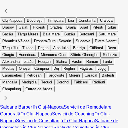
Cluj-Napoca
București
Timișoara
Iași
Constanța
Craiova
Brașov
Galați
Ploiești
Oradea
Brăila
Arad
Pitești
Sibiu
Bacău
Târgu Mureș
Baia Mare
Buzău
Botoșani
Satu Mare
Râmnicu Vâlcea
Drobeta-Turnu Severin
Suceava
Piatra Neamț
Târgu Jiu
Tulcea
Reșița
Alba Iulia
Bistrița
Călărași
Deva
Giurgiu
Hunedoara
Miercurea Ciuc
Sfântu Gheorghe
Slobozia
Alexandria
Zalău
Focșani
Slatina
Vaslui
Roman
Turda
Mediaș
Onești
Câmpina
Dej
Reghin
Făgăraș
Lugoj
Caransebeș
Petroșani
Târgoviște
Moreni
Caracal
Băilești
Mangalia
Medgidia
Tecuci
Dorohoi
Fălticeni
Rădăuți
Câmpulung
Curtea de Argeș
Saloane Barber în Cluj-Napoca
Servicii de Remodelare
Corporală în Cluj-Napoca
Servicii de Coaching în Cluj-
Napoca
Servicii de Consultanță în Cluj-Napoca
Saloane de
Cosmetică în Cluj-Napoca
Spații de Coworking în Cluj-