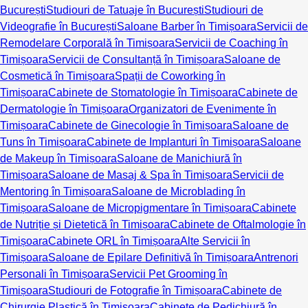
București
Studiouri de Tatuaje în București
Studiouri de
Videografie în București
Saloane Barber în Timișoara
Servicii de
Remodelare Corporală în Timișoara
Servicii de Coaching în
Timișoara
Servicii de Consultanță în Timișoara
Saloane de
Cosmetică în Timișoara
Spații de Coworking în
Timișoara
Cabinete de Stomatologie în Timișoara
Cabinete de
Dermatologie în Timișoara
Organizatori de Evenimente în
Timișoara
Cabinete de Ginecologie în Timișoara
Saloane de
Tuns în Timișoara
Cabinete de Implanturi în Timișoara
Saloane
de Makeup în Timișoara
Saloane de Manichiură în
Timișoara
Saloane de Masaj & Spa în Timișoara
Servicii de
Mentoring în Timișoara
Saloane de Microblading în
Timișoara
Saloane de Micropigmentare în Timișoara
Cabinete
de Nutriție și Dietetică în Timișoara
Cabinete de Oftalmologie în
Timișoara
Cabinete ORL în Timișoara
Alte Servicii în
Timișoara
Saloane de Epilare Definitivă în Timișoara
Antrenori
Personali în Timișoara
Servicii Pet Grooming în
Timișoara
Studiouri de Fotografie în Timișoara
Cabinete de
Chirurgie Plastică în Timișoara
Cabinete de Pedichiură în