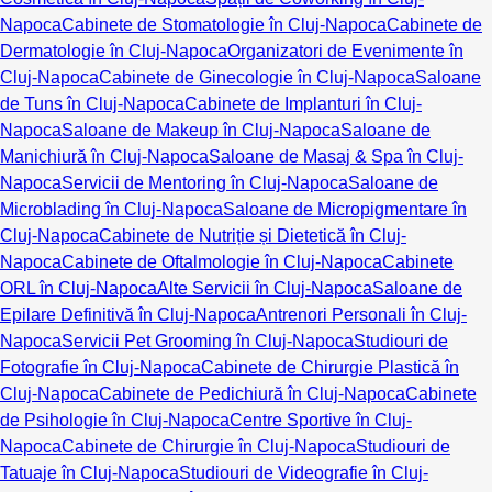
Napoca
Cabinete de Stomatologie în Cluj-Napoca
Cabinete de
Dermatologie în Cluj-Napoca
Organizatori de Evenimente în
Cluj-Napoca
Cabinete de Ginecologie în Cluj-Napoca
Saloane
de Tuns în Cluj-Napoca
Cabinete de Implanturi în Cluj-
Napoca
Saloane de Makeup în Cluj-Napoca
Saloane de
Manichiură în Cluj-Napoca
Saloane de Masaj & Spa în Cluj-
Napoca
Servicii de Mentoring în Cluj-Napoca
Saloane de
Microblading în Cluj-Napoca
Saloane de Micropigmentare în
Cluj-Napoca
Cabinete de Nutriție și Dietetică în Cluj-
Napoca
Cabinete de Oftalmologie în Cluj-Napoca
Cabinete
ORL în Cluj-Napoca
Alte Servicii în Cluj-Napoca
Saloane de
Epilare Definitivă în Cluj-Napoca
Antrenori Personali în Cluj-
Napoca
Servicii Pet Grooming în Cluj-Napoca
Studiouri de
Fotografie în Cluj-Napoca
Cabinete de Chirurgie Plastică în
Cluj-Napoca
Cabinete de Pedichiură în Cluj-Napoca
Cabinete
de Psihologie în Cluj-Napoca
Centre Sportive în Cluj-
Napoca
Cabinete de Chirurgie în Cluj-Napoca
Studiouri de
Tatuaje în Cluj-Napoca
Studiouri de Videografie în Cluj-