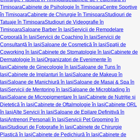
Timișoara
Cabinete de Psihologie în Timișoara
Centre Sportive
în Timișoara
Cabinete de Chirurgie în Timișoara
Studiouri de
Tatuaje în Timișoara
Studiouri de Videografie în
Timișoara
Saloane Barber în Iași
Servicii de Remodelare
Corporală în Iași
Servicii de Coaching în Iași
Servicii de
Consultanță în Iași
Saloane de Cosmetică în Iași
Spații de
Coworking în Iași
Cabinete de Stomatologie în Iași
Cabinete de
Dermatologie în Iași
Organizatori de Evenimente în
Iași
Cabinete de Ginecologie în Iași
Saloane de Tuns în
Iași
Cabinete de Implanturi în Iași
Saloane de Makeup în
Iași
Saloane de Manichiură în Iași
Saloane de Masaj & Spa în
Iași
Servicii de Mentoring în Iași
Saloane de Microblading în
Iași
Saloane de Micropigmentare în Iași
Cabinete de Nutriție și
Dietetică în Iași
Cabinete de Oftalmologie în Iași
Cabinete ORL
în Iași
Alte Servicii în Iași
Saloane de Epilare Definitivă în
Iași
Antrenori Personali în Iași
Servicii Pet Grooming în
Iași
Studiouri de Fotografie în Iași
Cabinete de Chirurgie
Plastică în Iași
Cabinete de Pedichiură în Iași
Cabinete de