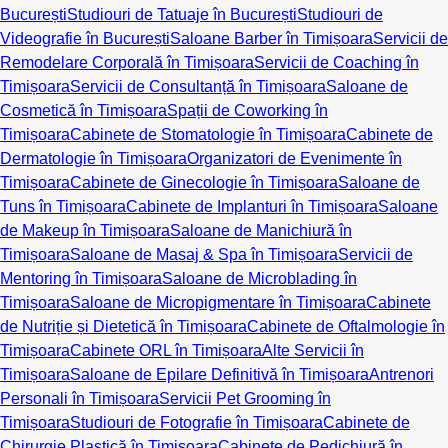
București
Studiouri de Tatuaje în București
Studiouri de
Videografie în București
Saloane Barber în Timișoara
Servicii de
Remodelare Corporală în Timișoara
Servicii de Coaching în
Timișoara
Servicii de Consultanță în Timișoara
Saloane de
Cosmetică în Timișoara
Spații de Coworking în
Timișoara
Cabinete de Stomatologie în Timișoara
Cabinete de
Dermatologie în Timișoara
Organizatori de Evenimente în
Timișoara
Cabinete de Ginecologie în Timișoara
Saloane de
Tuns în Timișoara
Cabinete de Implanturi în Timișoara
Saloane
de Makeup în Timișoara
Saloane de Manichiură în
Timișoara
Saloane de Masaj & Spa în Timișoara
Servicii de
Mentoring în Timișoara
Saloane de Microblading în
Timișoara
Saloane de Micropigmentare în Timișoara
Cabinete
de Nutriție și Dietetică în Timișoara
Cabinete de Oftalmologie în
Timișoara
Cabinete ORL în Timișoara
Alte Servicii în
Timișoara
Saloane de Epilare Definitivă în Timișoara
Antrenori
Personali în Timișoara
Servicii Pet Grooming în
Timișoara
Studiouri de Fotografie în Timișoara
Cabinete de
Chirurgie Plastică în Timișoara
Cabinete de Pedichiură în