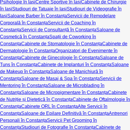
Psihologie în Iași
Centre Sportive în Iași
Cabinete de Chirurgie
în Iași
Studiouri de Tatuaje în Iași
Studiouri de Videografie în
Iași
Saloane Barber în Constanța
Servicii de Remodelare
Corporală în Constanța
Servicii de Coaching în
Constanța
Servicii de Consultanță în Constanța
Saloane de
Cosmetică în Constanța
Spații de Coworking în
Constanța
Cabinete de Stomatologie în Constanța
Cabinete de
Dermatologie în Constanța
Organizatori de Evenimente în
Constanța
Cabinete de Ginecologie în Constanța
Saloane de
Tuns în Constanța
Cabinete de Implanturi în Constanța
Saloane
de Makeup în Constanța
Saloane de Manichiură în
Constanța
Saloane de Masaj & Spa în Constanța
Servicii de
Mentoring în Constanța
Saloane de Microblading în
Constanța
Saloane de Micropigmentare în Constanța
Cabinete
de Nutriție și Dietetică în Constanța
Cabinete de Oftalmologie în
Constanța
Cabinete ORL în Constanța
Alte Servicii în
Constanța
Saloane de Epilare Definitivă în Constanța
Antrenori
Personali în Constanța
Servicii Pet Grooming în
Constanța
Studiouri de Fotografie în Constanța
Cabinete de