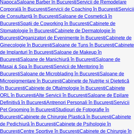
Napoca
Saloane Barber în București
Servicii de Remodelare
Corporală în București
Servicii de Coaching în București
Servicii
de Consultanță în București
Saloane de Cosmetică în
București
Spații de Coworking în București
Cabinete de
Stomatologie în București
Cabinete de Dermatologie în
București
Organizatori de Evenimente în București
Cabinete de
Ginecologie în București
Saloane de Tuns în București
Cabinete
de Implanturi în București
Saloane de Makeup în
București
Saloane de Manichiură în București
Saloane de
Masaj & Spa în București
Servicii de Mentoring în
București
Saloane de Microblading în București
Saloane de
Micropigmentare în București
Cabinete de Nutriție și Dietetică
în București
Cabinete de Oftalmologie în București
Cabinete
ORL în București
Alte Servicii în București
Saloane de Epilare
Definitivă în București
Antrenori Personali în București
Servicii
Pet Grooming în București
Studiouri de Fotografie în
București
Cabinete de Chirurgie Plastică în București
Cabinete
de Pedichiură în București
Cabinete de Psihologie în
București
Centre Sportive în București
Cabinete de Chirurgie în