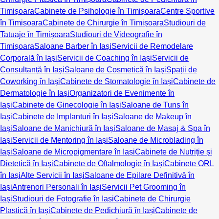
Timișoara
Cabinete de Psihologie în Timișoara
Centre Sportive
în Timișoara
Cabinete de Chirurgie în Timișoara
Studiouri de
Tatuaje în Timișoara
Studiouri de Videografie în
Timișoara
Saloane Barber în Iași
Servicii de Remodelare
Corporală în Iași
Servicii de Coaching în Iași
Servicii de
Consultanță în Iași
Saloane de Cosmetică în Iași
Spații de
Coworking în Iași
Cabinete de Stomatologie în Iași
Cabinete de
Dermatologie în Iași
Organizatori de Evenimente în
Iași
Cabinete de Ginecologie în Iași
Saloane de Tuns în
Iași
Cabinete de Implanturi în Iași
Saloane de Makeup în
Iași
Saloane de Manichiură în Iași
Saloane de Masaj & Spa în
Iași
Servicii de Mentoring în Iași
Saloane de Microblading în
Iași
Saloane de Micropigmentare în Iași
Cabinete de Nutriție și
Dietetică în Iași
Cabinete de Oftalmologie în Iași
Cabinete ORL
în Iași
Alte Servicii în Iași
Saloane de Epilare Definitivă în
Iași
Antrenori Personali în Iași
Servicii Pet Grooming în
Iași
Studiouri de Fotografie în Iași
Cabinete de Chirurgie
Plastică în Iași
Cabinete de Pedichiură în Iași
Cabinete de