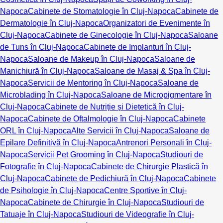
Napoca
Cabinete de Stomatologie în Cluj-Napoca
Cabinete de
Dermatologie în Cluj-Napoca
Organizatori de Evenimente în
Cluj-Napoca
Cabinete de Ginecologie în Cluj-Napoca
Saloane
de Tuns în Cluj-Napoca
Cabinete de Implanturi în Cluj-
Napoca
Saloane de Makeup în Cluj-Napoca
Saloane de
Manichiură în Cluj-Napoca
Saloane de Masaj & Spa în Cluj-
Napoca
Servicii de Mentoring în Cluj-Napoca
Saloane de
Microblading în Cluj-Napoca
Saloane de Micropigmentare în
Cluj-Napoca
Cabinete de Nutriție și Dietetică în Cluj-
Napoca
Cabinete de Oftalmologie în Cluj-Napoca
Cabinete
ORL în Cluj-Napoca
Alte Servicii în Cluj-Napoca
Saloane de
Epilare Definitivă în Cluj-Napoca
Antrenori Personali în Cluj-
Napoca
Servicii Pet Grooming în Cluj-Napoca
Studiouri de
Fotografie în Cluj-Napoca
Cabinete de Chirurgie Plastică în
Cluj-Napoca
Cabinete de Pedichiură în Cluj-Napoca
Cabinete
de Psihologie în Cluj-Napoca
Centre Sportive în Cluj-
Napoca
Cabinete de Chirurgie în Cluj-Napoca
Studiouri de
Tatuaje în Cluj-Napoca
Studiouri de Videografie în Cluj-