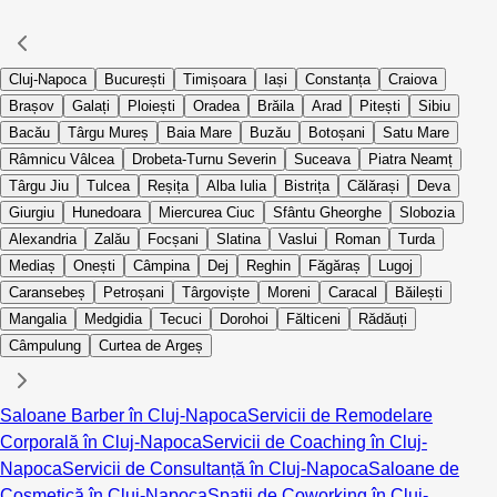
Cluj-Napoca
București
Timișoara
Iași
Constanța
Craiova
Brașov
Galați
Ploiești
Oradea
Brăila
Arad
Pitești
Sibiu
Bacău
Târgu Mureș
Baia Mare
Buzău
Botoșani
Satu Mare
Râmnicu Vâlcea
Drobeta-Turnu Severin
Suceava
Piatra Neamț
Târgu Jiu
Tulcea
Reșița
Alba Iulia
Bistrița
Călărași
Deva
Giurgiu
Hunedoara
Miercurea Ciuc
Sfântu Gheorghe
Slobozia
Alexandria
Zalău
Focșani
Slatina
Vaslui
Roman
Turda
Mediaș
Onești
Câmpina
Dej
Reghin
Făgăraș
Lugoj
Caransebeș
Petroșani
Târgoviște
Moreni
Caracal
Băilești
Mangalia
Medgidia
Tecuci
Dorohoi
Fălticeni
Rădăuți
Câmpulung
Curtea de Argeș
Saloane Barber în Cluj-Napoca
Servicii de Remodelare
Corporală în Cluj-Napoca
Servicii de Coaching în Cluj-
Napoca
Servicii de Consultanță în Cluj-Napoca
Saloane de
Cosmetică în Cluj-Napoca
Spații de Coworking în Cluj-