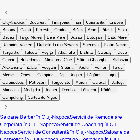
Cluj-Napoca
București
Timișoara
Iași
Constanța
Craiova
Brașov
Galați
Ploiești
Oradea
Brăila
Arad
Pitești
Sibiu
Bacău
Târgu Mureș
Baia Mare
Buzău
Botoșani
Satu Mare
Râmnicu Vâlcea
Drobeta-Turnu Severin
Suceava
Piatra Neamț
Târgu Jiu
Tulcea
Reșița
Alba Iulia
Bistrița
Călărași
Deva
Giurgiu
Hunedoara
Miercurea Ciuc
Sfântu Gheorghe
Slobozia
Alexandria
Zalău
Focșani
Slatina
Vaslui
Roman
Turda
Mediaș
Onești
Câmpina
Dej
Reghin
Făgăraș
Lugoj
Caransebeș
Petroșani
Târgoviște
Moreni
Caracal
Băilești
Mangalia
Medgidia
Tecuci
Dorohoi
Fălticeni
Rădăuți
Câmpulung
Curtea de Argeș
Saloane Barber în Cluj-Napoca
Servicii de Remodelare
Corporală în Cluj-Napoca
Servicii de Coaching în Cluj-
Napoca
Servicii de Consultanță în Cluj-Napoca
Saloane de
Cosmetică în Cluj-Napoca
Spații de Coworking în Cluj-