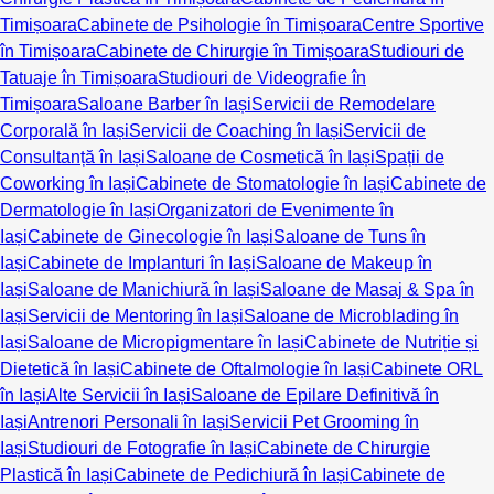
Timișoara
Cabinete de Psihologie în Timișoara
Centre Sportive
în Timișoara
Cabinete de Chirurgie în Timișoara
Studiouri de
Tatuaje în Timișoara
Studiouri de Videografie în
Timișoara
Saloane Barber în Iași
Servicii de Remodelare
Corporală în Iași
Servicii de Coaching în Iași
Servicii de
Consultanță în Iași
Saloane de Cosmetică în Iași
Spații de
Coworking în Iași
Cabinete de Stomatologie în Iași
Cabinete de
Dermatologie în Iași
Organizatori de Evenimente în
Iași
Cabinete de Ginecologie în Iași
Saloane de Tuns în
Iași
Cabinete de Implanturi în Iași
Saloane de Makeup în
Iași
Saloane de Manichiură în Iași
Saloane de Masaj & Spa în
Iași
Servicii de Mentoring în Iași
Saloane de Microblading în
Iași
Saloane de Micropigmentare în Iași
Cabinete de Nutriție și
Dietetică în Iași
Cabinete de Oftalmologie în Iași
Cabinete ORL
în Iași
Alte Servicii în Iași
Saloane de Epilare Definitivă în
Iași
Antrenori Personali în Iași
Servicii Pet Grooming în
Iași
Studiouri de Fotografie în Iași
Cabinete de Chirurgie
Plastică în Iași
Cabinete de Pedichiură în Iași
Cabinete de