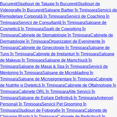
București
Studiouri de Tatuaje în București
Studiouri de
Videografie în București
Saloane Barber în Timișoara
Servicii de
Remodelare Corporală în Timișoara
Servicii de Coaching în
Timișoara
Servicii de Consultanță în Timișoara
Saloane de
Cosmetică în Timișoara
Spații de Coworking în
Timișoara
Cabinete de Stomatologie în Timișoara
Cabinete de
Dermatologie în Timișoara
Organizatori de Evenimente în
Timișoara
Cabinete de Ginecologie în Timișoara
Saloane de
Tuns în Timișoara
Cabinete de Implanturi în Timișoara
Saloane
de Makeup în Timișoara
Saloane de Manichiură în
Timișoara
Saloane de Masaj & Spa în Timișoara
Servicii de
Mentoring în Timișoara
Saloane de Microblading în
Timișoara
Saloane de Micropigmentare în Timișoara
Cabinete
de Nutriție și Dietetică în Timișoara
Cabinete de Oftalmologie în
Timișoara
Cabinete ORL în Timișoara
Alte Servicii în
Timișoara
Saloane de Epilare Definitivă în Timișoara
Antrenori
Personali în Timișoara
Servicii Pet Grooming în
Timișoara
Studiouri de Fotografie în Timișoara
Cabinete de
Chirurgie Plastică în Timișoara
Cabinete de Pedichiură în