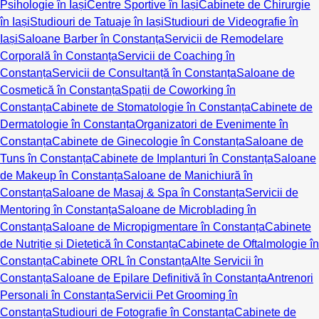
Psihologie în Iași
Centre Sportive în Iași
Cabinete de Chirurgie
în Iași
Studiouri de Tatuaje în Iași
Studiouri de Videografie în
Iași
Saloane Barber în Constanța
Servicii de Remodelare
Corporală în Constanța
Servicii de Coaching în
Constanța
Servicii de Consultanță în Constanța
Saloane de
Cosmetică în Constanța
Spații de Coworking în
Constanța
Cabinete de Stomatologie în Constanța
Cabinete de
Dermatologie în Constanța
Organizatori de Evenimente în
Constanța
Cabinete de Ginecologie în Constanța
Saloane de
Tuns în Constanța
Cabinete de Implanturi în Constanța
Saloane
de Makeup în Constanța
Saloane de Manichiură în
Constanța
Saloane de Masaj & Spa în Constanța
Servicii de
Mentoring în Constanța
Saloane de Microblading în
Constanța
Saloane de Micropigmentare în Constanța
Cabinete
de Nutriție și Dietetică în Constanța
Cabinete de Oftalmologie în
Constanța
Cabinete ORL în Constanța
Alte Servicii în
Constanța
Saloane de Epilare Definitivă în Constanța
Antrenori
Personali în Constanța
Servicii Pet Grooming în
Constanța
Studiouri de Fotografie în Constanța
Cabinete de