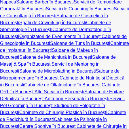
Napoca
Saloane Barber în București
Servicii de Remodelare
Corporală în București
Servicii de Coaching în București
Servicii
de Consultanță în București
Saloane de Cosmetică în
București
Spații de Coworking în București
Cabinete de
Stomatologie în București
Cabinete de Dermatologie în
București
Organizatori de Evenimente în București
Cabinete de
Ginecologie în București
Saloane de Tuns în București
Cabinete
de Implanturi în București
Saloane de Makeup în
București
Saloane de Manichiură în București
Saloane de
Masaj & Spa în București
Servicii de Mentoring în
București
Saloane de Microblading în București
Saloane de
Micropigmentare în București
Cabinete de Nutriție și Dietetică
în București
Cabinete de Oftalmologie în București
Cabinete
ORL în București
Alte Servicii în București
Saloane de Epilare
Definitivă în București
Antrenori Personali în București
Servicii
Pet Grooming în București
Studiouri de Fotografie în
București
Cabinete de Chirurgie Plastică în București
Cabinete
de Pedichiură în București
Cabinete de Psihologie în
București
Centre Sportive în București
Cabinete de Chirurgie în