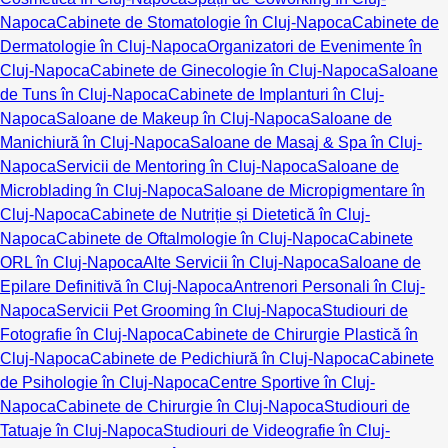
Napoca
Cabinete de Stomatologie în Cluj-Napoca
Cabinete de
Dermatologie în Cluj-Napoca
Organizatori de Evenimente în
Cluj-Napoca
Cabinete de Ginecologie în Cluj-Napoca
Saloane
de Tuns în Cluj-Napoca
Cabinete de Implanturi în Cluj-
Napoca
Saloane de Makeup în Cluj-Napoca
Saloane de
Manichiură în Cluj-Napoca
Saloane de Masaj & Spa în Cluj-
Napoca
Servicii de Mentoring în Cluj-Napoca
Saloane de
Microblading în Cluj-Napoca
Saloane de Micropigmentare în
Cluj-Napoca
Cabinete de Nutriție și Dietetică în Cluj-
Napoca
Cabinete de Oftalmologie în Cluj-Napoca
Cabinete
ORL în Cluj-Napoca
Alte Servicii în Cluj-Napoca
Saloane de
Epilare Definitivă în Cluj-Napoca
Antrenori Personali în Cluj-
Napoca
Servicii Pet Grooming în Cluj-Napoca
Studiouri de
Fotografie în Cluj-Napoca
Cabinete de Chirurgie Plastică în
Cluj-Napoca
Cabinete de Pedichiură în Cluj-Napoca
Cabinete
de Psihologie în Cluj-Napoca
Centre Sportive în Cluj-
Napoca
Cabinete de Chirurgie în Cluj-Napoca
Studiouri de
Tatuaje în Cluj-Napoca
Studiouri de Videografie în Cluj-