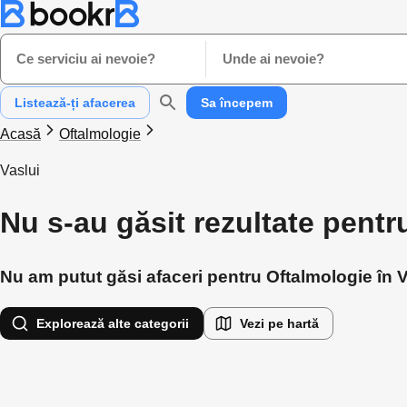
Ce serviciu ai nevoie?
Unde ai nevoie?
Listează-ți afacerea
Sa începem
Acasă
Oftalmologie
Vaslui
Nu s-au găsit rezultate pentr
Nu am putut găsi afaceri pentru Oftalmologie în Va
Explorează alte categorii
Vezi pe hartă