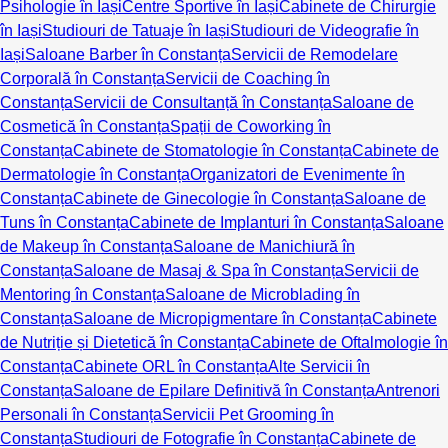
Psihologie în Iași
Centre Sportive în Iași
Cabinete de Chirurgie
în Iași
Studiouri de Tatuaje în Iași
Studiouri de Videografie în
Iași
Saloane Barber în Constanța
Servicii de Remodelare
Corporală în Constanța
Servicii de Coaching în
Constanța
Servicii de Consultanță în Constanța
Saloane de
Cosmetică în Constanța
Spații de Coworking în
Constanța
Cabinete de Stomatologie în Constanța
Cabinete de
Dermatologie în Constanța
Organizatori de Evenimente în
Constanța
Cabinete de Ginecologie în Constanța
Saloane de
Tuns în Constanța
Cabinete de Implanturi în Constanța
Saloane
de Makeup în Constanța
Saloane de Manichiură în
Constanța
Saloane de Masaj & Spa în Constanța
Servicii de
Mentoring în Constanța
Saloane de Microblading în
Constanța
Saloane de Micropigmentare în Constanța
Cabinete
de Nutriție și Dietetică în Constanța
Cabinete de Oftalmologie în
Constanța
Cabinete ORL în Constanța
Alte Servicii în
Constanța
Saloane de Epilare Definitivă în Constanța
Antrenori
Personali în Constanța
Servicii Pet Grooming în
Constanța
Studiouri de Fotografie în Constanța
Cabinete de