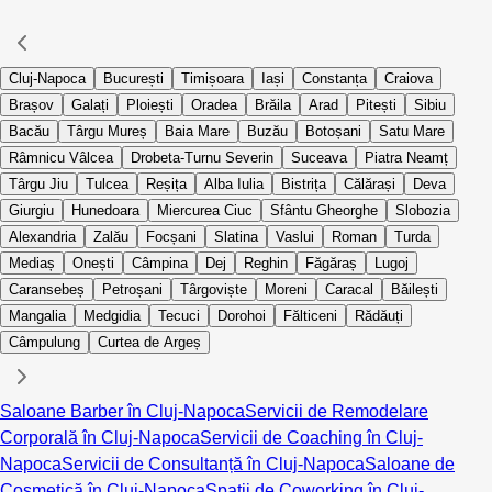
Cluj-Napoca
București
Timișoara
Iași
Constanța
Craiova
Brașov
Galați
Ploiești
Oradea
Brăila
Arad
Pitești
Sibiu
Bacău
Târgu Mureș
Baia Mare
Buzău
Botoșani
Satu Mare
Râmnicu Vâlcea
Drobeta-Turnu Severin
Suceava
Piatra Neamț
Târgu Jiu
Tulcea
Reșița
Alba Iulia
Bistrița
Călărași
Deva
Giurgiu
Hunedoara
Miercurea Ciuc
Sfântu Gheorghe
Slobozia
Alexandria
Zalău
Focșani
Slatina
Vaslui
Roman
Turda
Mediaș
Onești
Câmpina
Dej
Reghin
Făgăraș
Lugoj
Caransebeș
Petroșani
Târgoviște
Moreni
Caracal
Băilești
Mangalia
Medgidia
Tecuci
Dorohoi
Fălticeni
Rădăuți
Câmpulung
Curtea de Argeș
Saloane Barber în Cluj-Napoca
Servicii de Remodelare
Corporală în Cluj-Napoca
Servicii de Coaching în Cluj-
Napoca
Servicii de Consultanță în Cluj-Napoca
Saloane de
Cosmetică în Cluj-Napoca
Spații de Coworking în Cluj-