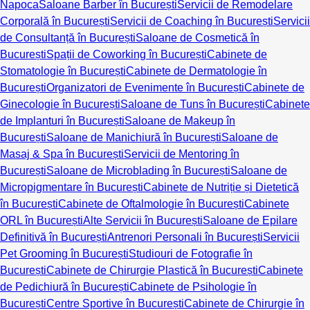
Napoca
Saloane Barber în București
Servicii de Remodelare
Corporală în București
Servicii de Coaching în București
Servicii
de Consultanță în București
Saloane de Cosmetică în
București
Spații de Coworking în București
Cabinete de
Stomatologie în București
Cabinete de Dermatologie în
București
Organizatori de Evenimente în București
Cabinete de
Ginecologie în București
Saloane de Tuns în București
Cabinete
de Implanturi în București
Saloane de Makeup în
București
Saloane de Manichiură în București
Saloane de
Masaj & Spa în București
Servicii de Mentoring în
București
Saloane de Microblading în București
Saloane de
Micropigmentare în București
Cabinete de Nutriție și Dietetică
în București
Cabinete de Oftalmologie în București
Cabinete
ORL în București
Alte Servicii în București
Saloane de Epilare
Definitivă în București
Antrenori Personali în București
Servicii
Pet Grooming în București
Studiouri de Fotografie în
București
Cabinete de Chirurgie Plastică în București
Cabinete
de Pedichiură în București
Cabinete de Psihologie în
București
Centre Sportive în București
Cabinete de Chirurgie în