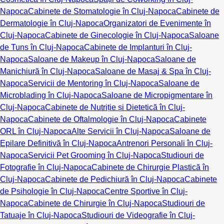
Napoca
Cabinete de Stomatologie în Cluj-Napoca
Cabinete de
Dermatologie în Cluj-Napoca
Organizatori de Evenimente în
Cluj-Napoca
Cabinete de Ginecologie în Cluj-Napoca
Saloane
de Tuns în Cluj-Napoca
Cabinete de Implanturi în Cluj-
Napoca
Saloane de Makeup în Cluj-Napoca
Saloane de
Manichiură în Cluj-Napoca
Saloane de Masaj & Spa în Cluj-
Napoca
Servicii de Mentoring în Cluj-Napoca
Saloane de
Microblading în Cluj-Napoca
Saloane de Micropigmentare în
Cluj-Napoca
Cabinete de Nutriție și Dietetică în Cluj-
Napoca
Cabinete de Oftalmologie în Cluj-Napoca
Cabinete
ORL în Cluj-Napoca
Alte Servicii în Cluj-Napoca
Saloane de
Epilare Definitivă în Cluj-Napoca
Antrenori Personali în Cluj-
Napoca
Servicii Pet Grooming în Cluj-Napoca
Studiouri de
Fotografie în Cluj-Napoca
Cabinete de Chirurgie Plastică în
Cluj-Napoca
Cabinete de Pedichiură în Cluj-Napoca
Cabinete
de Psihologie în Cluj-Napoca
Centre Sportive în Cluj-
Napoca
Cabinete de Chirurgie în Cluj-Napoca
Studiouri de
Tatuaje în Cluj-Napoca
Studiouri de Videografie în Cluj-