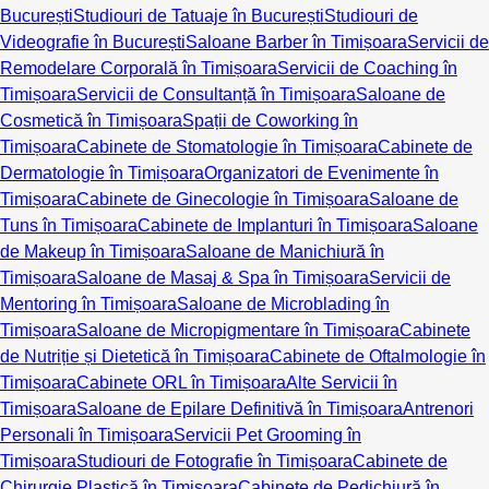
București
Studiouri de Tatuaje în București
Studiouri de
Videografie în București
Saloane Barber în Timișoara
Servicii de
Remodelare Corporală în Timișoara
Servicii de Coaching în
Timișoara
Servicii de Consultanță în Timișoara
Saloane de
Cosmetică în Timișoara
Spații de Coworking în
Timișoara
Cabinete de Stomatologie în Timișoara
Cabinete de
Dermatologie în Timișoara
Organizatori de Evenimente în
Timișoara
Cabinete de Ginecologie în Timișoara
Saloane de
Tuns în Timișoara
Cabinete de Implanturi în Timișoara
Saloane
de Makeup în Timișoara
Saloane de Manichiură în
Timișoara
Saloane de Masaj & Spa în Timișoara
Servicii de
Mentoring în Timișoara
Saloane de Microblading în
Timișoara
Saloane de Micropigmentare în Timișoara
Cabinete
de Nutriție și Dietetică în Timișoara
Cabinete de Oftalmologie în
Timișoara
Cabinete ORL în Timișoara
Alte Servicii în
Timișoara
Saloane de Epilare Definitivă în Timișoara
Antrenori
Personali în Timișoara
Servicii Pet Grooming în
Timișoara
Studiouri de Fotografie în Timișoara
Cabinete de
Chirurgie Plastică în Timișoara
Cabinete de Pedichiură în