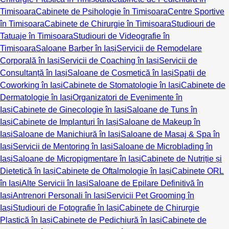
Timișoara
Cabinete de Psihologie în Timișoara
Centre Sportive
în Timișoara
Cabinete de Chirurgie în Timișoara
Studiouri de
Tatuaje în Timișoara
Studiouri de Videografie în
Timișoara
Saloane Barber în Iași
Servicii de Remodelare
Corporală în Iași
Servicii de Coaching în Iași
Servicii de
Consultanță în Iași
Saloane de Cosmetică în Iași
Spații de
Coworking în Iași
Cabinete de Stomatologie în Iași
Cabinete de
Dermatologie în Iași
Organizatori de Evenimente în
Iași
Cabinete de Ginecologie în Iași
Saloane de Tuns în
Iași
Cabinete de Implanturi în Iași
Saloane de Makeup în
Iași
Saloane de Manichiură în Iași
Saloane de Masaj & Spa în
Iași
Servicii de Mentoring în Iași
Saloane de Microblading în
Iași
Saloane de Micropigmentare în Iași
Cabinete de Nutriție și
Dietetică în Iași
Cabinete de Oftalmologie în Iași
Cabinete ORL
în Iași
Alte Servicii în Iași
Saloane de Epilare Definitivă în
Iași
Antrenori Personali în Iași
Servicii Pet Grooming în
Iași
Studiouri de Fotografie în Iași
Cabinete de Chirurgie
Plastică în Iași
Cabinete de Pedichiură în Iași
Cabinete de