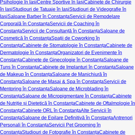
Psihologie în Iași
Centre Sportive în Iași
Cabinete de Chirurgie
în Iași
Studiouri de Tatuaje în Iași
Studiouri de Videografie în
Iași
Saloane Barber în Constanța
Servicii de Remodelare
Corporală în Constanța
Servicii de Coaching în
Constanța
Servicii de Consultanță în Constanța
Saloane de
Cosmetică în Constanța
Spații de Coworking în
Constanța
Cabinete de Stomatologie în Constanța
Cabinete de
Dermatologie în Constanța
Organizatori de Evenimente în
Constanța
Cabinete de Ginecologie în Constanța
Saloane de
Tuns în Constanța
Cabinete de Implanturi în Constanța
Saloane
de Makeup în Constanța
Saloane de Manichiură în
Constanța
Saloane de Masaj & Spa în Constanța
Servicii de
Mentoring în Constanța
Saloane de Microblading în
Constanța
Saloane de Micropigmentare în Constanța
Cabinete
de Nutriție și Dietetică în Constanța
Cabinete de Oftalmologie în
Constanța
Cabinete ORL în Constanța
Alte Servicii în
Constanța
Saloane de Epilare Definitivă în Constanța
Antrenori
Personali în Constanța
Servicii Pet Grooming în
Constanța
Studiouri de Fotografie în Constanța
Cabinete de