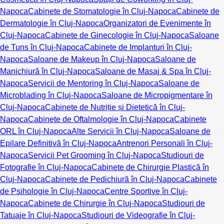
Napoca
Cabinete de Stomatologie în Cluj-Napoca
Cabinete de
Dermatologie în Cluj-Napoca
Organizatori de Evenimente în
Cluj-Napoca
Cabinete de Ginecologie în Cluj-Napoca
Saloane
de Tuns în Cluj-Napoca
Cabinete de Implanturi în Cluj-
Napoca
Saloane de Makeup în Cluj-Napoca
Saloane de
Manichiură în Cluj-Napoca
Saloane de Masaj & Spa în Cluj-
Napoca
Servicii de Mentoring în Cluj-Napoca
Saloane de
Microblading în Cluj-Napoca
Saloane de Micropigmentare în
Cluj-Napoca
Cabinete de Nutriție și Dietetică în Cluj-
Napoca
Cabinete de Oftalmologie în Cluj-Napoca
Cabinete
ORL în Cluj-Napoca
Alte Servicii în Cluj-Napoca
Saloane de
Epilare Definitivă în Cluj-Napoca
Antrenori Personali în Cluj-
Napoca
Servicii Pet Grooming în Cluj-Napoca
Studiouri de
Fotografie în Cluj-Napoca
Cabinete de Chirurgie Plastică în
Cluj-Napoca
Cabinete de Pedichiură în Cluj-Napoca
Cabinete
de Psihologie în Cluj-Napoca
Centre Sportive în Cluj-
Napoca
Cabinete de Chirurgie în Cluj-Napoca
Studiouri de
Tatuaje în Cluj-Napoca
Studiouri de Videografie în Cluj-