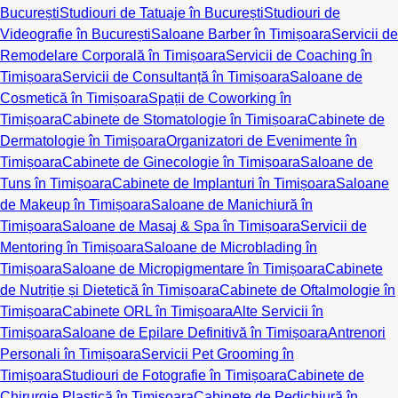
București
Studiouri de Tatuaje în București
Studiouri de
Videografie în București
Saloane Barber în Timișoara
Servicii de
Remodelare Corporală în Timișoara
Servicii de Coaching în
Timișoara
Servicii de Consultanță în Timișoara
Saloane de
Cosmetică în Timișoara
Spații de Coworking în
Timișoara
Cabinete de Stomatologie în Timișoara
Cabinete de
Dermatologie în Timișoara
Organizatori de Evenimente în
Timișoara
Cabinete de Ginecologie în Timișoara
Saloane de
Tuns în Timișoara
Cabinete de Implanturi în Timișoara
Saloane
de Makeup în Timișoara
Saloane de Manichiură în
Timișoara
Saloane de Masaj & Spa în Timișoara
Servicii de
Mentoring în Timișoara
Saloane de Microblading în
Timișoara
Saloane de Micropigmentare în Timișoara
Cabinete
de Nutriție și Dietetică în Timișoara
Cabinete de Oftalmologie în
Timișoara
Cabinete ORL în Timișoara
Alte Servicii în
Timișoara
Saloane de Epilare Definitivă în Timișoara
Antrenori
Personali în Timișoara
Servicii Pet Grooming în
Timișoara
Studiouri de Fotografie în Timișoara
Cabinete de
Chirurgie Plastică în Timișoara
Cabinete de Pedichiură în