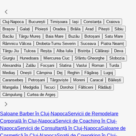
Cluj-Napoca
București
Timișoara
Iași
Constanța
Craiova
Brașov
Galați
Ploiești
Oradea
Brăila
Arad
Pitești
Sibiu
Bacău
Târgu Mureș
Baia Mare
Buzău
Botoșani
Satu Mare
Râmnicu Vâlcea
Drobeta-Turnu Severin
Suceava
Piatra Neamț
Târgu Jiu
Tulcea
Reșița
Alba Iulia
Bistrița
Călărași
Deva
Giurgiu
Hunedoara
Miercurea Ciuc
Sfântu Gheorghe
Slobozia
Alexandria
Zalău
Focșani
Slatina
Vaslui
Roman
Turda
Mediaș
Onești
Câmpina
Dej
Reghin
Făgăraș
Lugoj
Caransebeș
Petroșani
Târgoviște
Moreni
Caracal
Băilești
Mangalia
Medgidia
Tecuci
Dorohoi
Fălticeni
Rădăuți
Câmpulung
Curtea de Argeș
Saloane Barber în Cluj-Napoca
Servicii de Remodelare
Corporală în Cluj-Napoca
Servicii de Coaching în Cluj-
Napoca
Servicii de Consultanță în Cluj-Napoca
Saloane de
Cosmetică în Cluj-Napoca
Spații de Coworking în Cluj-