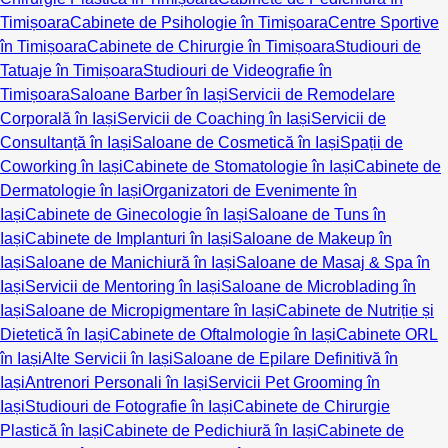
Timișoara
Cabinete de Psihologie în Timișoara
Centre Sportive
în Timișoara
Cabinete de Chirurgie în Timișoara
Studiouri de
Tatuaje în Timișoara
Studiouri de Videografie în
Timișoara
Saloane Barber în Iași
Servicii de Remodelare
Corporală în Iași
Servicii de Coaching în Iași
Servicii de
Consultanță în Iași
Saloane de Cosmetică în Iași
Spații de
Coworking în Iași
Cabinete de Stomatologie în Iași
Cabinete de
Dermatologie în Iași
Organizatori de Evenimente în
Iași
Cabinete de Ginecologie în Iași
Saloane de Tuns în
Iași
Cabinete de Implanturi în Iași
Saloane de Makeup în
Iași
Saloane de Manichiură în Iași
Saloane de Masaj & Spa în
Iași
Servicii de Mentoring în Iași
Saloane de Microblading în
Iași
Saloane de Micropigmentare în Iași
Cabinete de Nutriție și
Dietetică în Iași
Cabinete de Oftalmologie în Iași
Cabinete ORL
în Iași
Alte Servicii în Iași
Saloane de Epilare Definitivă în
Iași
Antrenori Personali în Iași
Servicii Pet Grooming în
Iași
Studiouri de Fotografie în Iași
Cabinete de Chirurgie
Plastică în Iași
Cabinete de Pedichiură în Iași
Cabinete de