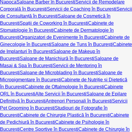
Napoca
Saloane Barber în București
Servicii de Remodelare
Corporală în București
Servicii de Coaching în București
Servicii
de Consultanță în București
Saloane de Cosmetică în
București
Spații de Coworking în București
Cabinete de
Stomatologie în București
Cabinete de Dermatologie în
București
Organizatori de Evenimente în București
Cabinete de
Ginecologie în București
Saloane de Tuns în București
Cabinete
de Implanturi în București
Saloane de Makeup în
București
Saloane de Manichiură în București
Saloane de
Masaj & Spa în București
Servicii de Mentoring în
București
Saloane de Microblading în București
Saloane de
Micropigmentare în București
Cabinete de Nutriție și Dietetică
în București
Cabinete de Oftalmologie în București
Cabinete
ORL în București
Alte Servicii în București
Saloane de Epilare
Definitivă în București
Antrenori Personali în București
Servicii
Pet Grooming în București
Studiouri de Fotografie în
București
Cabinete de Chirurgie Plastică în București
Cabinete
de Pedichiură în București
Cabinete de Psihologie în
București
Centre Sportive în București
Cabinete de Chirurgie în