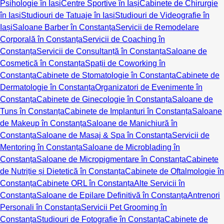
Psihologie în Iași
Centre Sportive în Iași
Cabinete de Chirurgie
în Iași
Studiouri de Tatuaje în Iași
Studiouri de Videografie în
Iași
Saloane Barber în Constanța
Servicii de Remodelare
Corporală în Constanța
Servicii de Coaching în
Constanța
Servicii de Consultanță în Constanța
Saloane de
Cosmetică în Constanța
Spații de Coworking în
Constanța
Cabinete de Stomatologie în Constanța
Cabinete de
Dermatologie în Constanța
Organizatori de Evenimente în
Constanța
Cabinete de Ginecologie în Constanța
Saloane de
Tuns în Constanța
Cabinete de Implanturi în Constanța
Saloane
de Makeup în Constanța
Saloane de Manichiură în
Constanța
Saloane de Masaj & Spa în Constanța
Servicii de
Mentoring în Constanța
Saloane de Microblading în
Constanța
Saloane de Micropigmentare în Constanța
Cabinete
de Nutriție și Dietetică în Constanța
Cabinete de Oftalmologie în
Constanța
Cabinete ORL în Constanța
Alte Servicii în
Constanța
Saloane de Epilare Definitivă în Constanța
Antrenori
Personali în Constanța
Servicii Pet Grooming în
Constanța
Studiouri de Fotografie în Constanța
Cabinete de