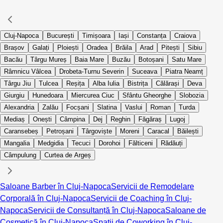
Cluj-Napoca
București
Timișoara
Iași
Constanța
Craiova
Brașov
Galați
Ploiești
Oradea
Brăila
Arad
Pitești
Sibiu
Bacău
Târgu Mureș
Baia Mare
Buzău
Botoșani
Satu Mare
Râmnicu Vâlcea
Drobeta-Turnu Severin
Suceava
Piatra Neamț
Târgu Jiu
Tulcea
Reșița
Alba Iulia
Bistrița
Călărași
Deva
Giurgiu
Hunedoara
Miercurea Ciuc
Sfântu Gheorghe
Slobozia
Alexandria
Zalău
Focșani
Slatina
Vaslui
Roman
Turda
Mediaș
Onești
Câmpina
Dej
Reghin
Făgăraș
Lugoj
Caransebeș
Petroșani
Târgoviște
Moreni
Caracal
Băilești
Mangalia
Medgidia
Tecuci
Dorohoi
Fălticeni
Rădăuți
Câmpulung
Curtea de Argeș
Saloane Barber în Cluj-Napoca
Servicii de Remodelare
Corporală în Cluj-Napoca
Servicii de Coaching în Cluj-
Napoca
Servicii de Consultanță în Cluj-Napoca
Saloane de
Cosmetică în Cluj-Napoca
Spații de Coworking în Cluj-