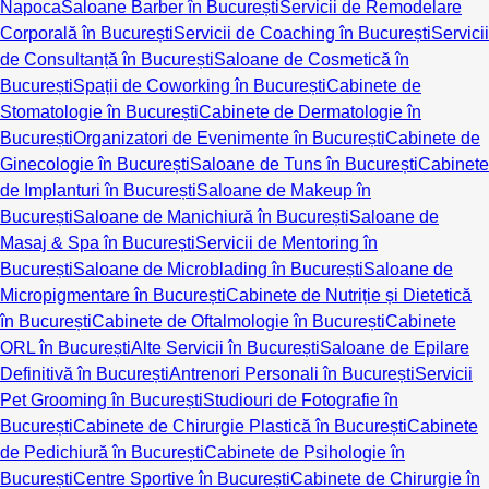
Napoca
Saloane Barber în București
Servicii de Remodelare
Corporală în București
Servicii de Coaching în București
Servicii
de Consultanță în București
Saloane de Cosmetică în
București
Spații de Coworking în București
Cabinete de
Stomatologie în București
Cabinete de Dermatologie în
București
Organizatori de Evenimente în București
Cabinete de
Ginecologie în București
Saloane de Tuns în București
Cabinete
de Implanturi în București
Saloane de Makeup în
București
Saloane de Manichiură în București
Saloane de
Masaj & Spa în București
Servicii de Mentoring în
București
Saloane de Microblading în București
Saloane de
Micropigmentare în București
Cabinete de Nutriție și Dietetică
în București
Cabinete de Oftalmologie în București
Cabinete
ORL în București
Alte Servicii în București
Saloane de Epilare
Definitivă în București
Antrenori Personali în București
Servicii
Pet Grooming în București
Studiouri de Fotografie în
București
Cabinete de Chirurgie Plastică în București
Cabinete
de Pedichiură în București
Cabinete de Psihologie în
București
Centre Sportive în București
Cabinete de Chirurgie în