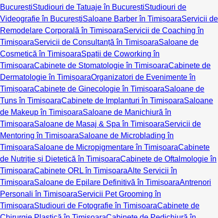
București
Studiouri de Tatuaje în București
Studiouri de
Videografie în București
Saloane Barber în Timișoara
Servicii de
Remodelare Corporală în Timișoara
Servicii de Coaching în
Timișoara
Servicii de Consultanță în Timișoara
Saloane de
Cosmetică în Timișoara
Spații de Coworking în
Timișoara
Cabinete de Stomatologie în Timișoara
Cabinete de
Dermatologie în Timișoara
Organizatori de Evenimente în
Timișoara
Cabinete de Ginecologie în Timișoara
Saloane de
Tuns în Timișoara
Cabinete de Implanturi în Timișoara
Saloane
de Makeup în Timișoara
Saloane de Manichiură în
Timișoara
Saloane de Masaj & Spa în Timișoara
Servicii de
Mentoring în Timișoara
Saloane de Microblading în
Timișoara
Saloane de Micropigmentare în Timișoara
Cabinete
de Nutriție și Dietetică în Timișoara
Cabinete de Oftalmologie în
Timișoara
Cabinete ORL în Timișoara
Alte Servicii în
Timișoara
Saloane de Epilare Definitivă în Timișoara
Antrenori
Personali în Timișoara
Servicii Pet Grooming în
Timișoara
Studiouri de Fotografie în Timișoara
Cabinete de
Chirurgie Plastică în Timișoara
Cabinete de Pedichiură în