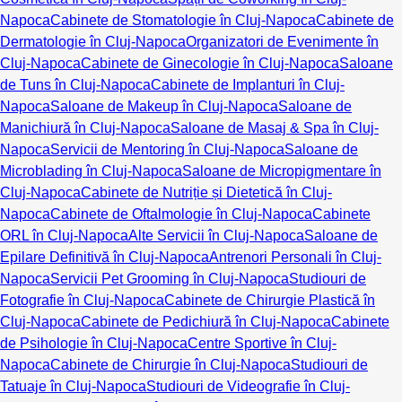
Napoca
Cabinete de Stomatologie în Cluj-Napoca
Cabinete de
Dermatologie în Cluj-Napoca
Organizatori de Evenimente în
Cluj-Napoca
Cabinete de Ginecologie în Cluj-Napoca
Saloane
de Tuns în Cluj-Napoca
Cabinete de Implanturi în Cluj-
Napoca
Saloane de Makeup în Cluj-Napoca
Saloane de
Manichiură în Cluj-Napoca
Saloane de Masaj & Spa în Cluj-
Napoca
Servicii de Mentoring în Cluj-Napoca
Saloane de
Microblading în Cluj-Napoca
Saloane de Micropigmentare în
Cluj-Napoca
Cabinete de Nutriție și Dietetică în Cluj-
Napoca
Cabinete de Oftalmologie în Cluj-Napoca
Cabinete
ORL în Cluj-Napoca
Alte Servicii în Cluj-Napoca
Saloane de
Epilare Definitivă în Cluj-Napoca
Antrenori Personali în Cluj-
Napoca
Servicii Pet Grooming în Cluj-Napoca
Studiouri de
Fotografie în Cluj-Napoca
Cabinete de Chirurgie Plastică în
Cluj-Napoca
Cabinete de Pedichiură în Cluj-Napoca
Cabinete
de Psihologie în Cluj-Napoca
Centre Sportive în Cluj-
Napoca
Cabinete de Chirurgie în Cluj-Napoca
Studiouri de
Tatuaje în Cluj-Napoca
Studiouri de Videografie în Cluj-