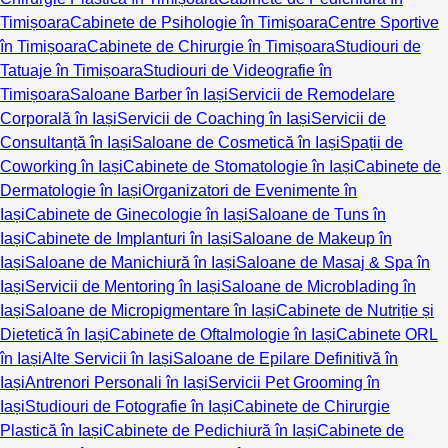
Timișoara
Cabinete de Psihologie în Timișoara
Centre Sportive
în Timișoara
Cabinete de Chirurgie în Timișoara
Studiouri de
Tatuaje în Timișoara
Studiouri de Videografie în
Timișoara
Saloane Barber în Iași
Servicii de Remodelare
Corporală în Iași
Servicii de Coaching în Iași
Servicii de
Consultanță în Iași
Saloane de Cosmetică în Iași
Spații de
Coworking în Iași
Cabinete de Stomatologie în Iași
Cabinete de
Dermatologie în Iași
Organizatori de Evenimente în
Iași
Cabinete de Ginecologie în Iași
Saloane de Tuns în
Iași
Cabinete de Implanturi în Iași
Saloane de Makeup în
Iași
Saloane de Manichiură în Iași
Saloane de Masaj & Spa în
Iași
Servicii de Mentoring în Iași
Saloane de Microblading în
Iași
Saloane de Micropigmentare în Iași
Cabinete de Nutriție și
Dietetică în Iași
Cabinete de Oftalmologie în Iași
Cabinete ORL
în Iași
Alte Servicii în Iași
Saloane de Epilare Definitivă în
Iași
Antrenori Personali în Iași
Servicii Pet Grooming în
Iași
Studiouri de Fotografie în Iași
Cabinete de Chirurgie
Plastică în Iași
Cabinete de Pedichiură în Iași
Cabinete de