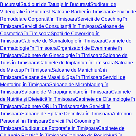
București
Studiouri de Tatuaje în București
Studiouri de
Videografie în București
Saloane Barber în Timișoara
Servicii de
Remodelare Corporală în Timișoara
Servicii de Coaching în
Timișoara
Servicii de Consultanță în Timișoara
Saloane de
Cosmetică în Timișoara
Spații de Coworking în
Timișoara
Cabinete de Stomatologie în Timișoara
Cabinete de
Dermatologie în Timișoara
Organizatori de Evenimente în
Timișoara
Cabinete de Ginecologie în Timișoara
Saloane de
Tuns în Timișoara
Cabinete de Implanturi în Timișoara
Saloane
de Makeup în Timișoara
Saloane de Manichiură în
Timișoara
Saloane de Masaj & Spa în Timișoara
Servicii de
Mentoring în Timișoara
Saloane de Microblading în
Timișoara
Saloane de Micropigmentare în Timișoara
Cabinete
de Nutriție și Dietetică în Timișoara
Cabinete de Oftalmologie în
Timișoara
Cabinete ORL în Timișoara
Alte Servicii în
Timișoara
Saloane de Epilare Definitivă în Timișoara
Antrenori
Personali în Timișoara
Servicii Pet Grooming în
Timișoara
Studiouri de Fotografie în Timișoara
Cabinete de
Chirurgie Plastică în Timișoara
Cabinete de Pedichiură în