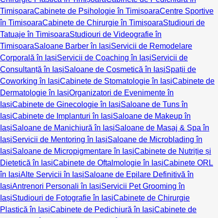
Timișoara
Cabinete de Psihologie în Timișoara
Centre Sportive
în Timișoara
Cabinete de Chirurgie în Timișoara
Studiouri de
Tatuaje în Timișoara
Studiouri de Videografie în
Timișoara
Saloane Barber în Iași
Servicii de Remodelare
Corporală în Iași
Servicii de Coaching în Iași
Servicii de
Consultanță în Iași
Saloane de Cosmetică în Iași
Spații de
Coworking în Iași
Cabinete de Stomatologie în Iași
Cabinete de
Dermatologie în Iași
Organizatori de Evenimente în
Iași
Cabinete de Ginecologie în Iași
Saloane de Tuns în
Iași
Cabinete de Implanturi în Iași
Saloane de Makeup în
Iași
Saloane de Manichiură în Iași
Saloane de Masaj & Spa în
Iași
Servicii de Mentoring în Iași
Saloane de Microblading în
Iași
Saloane de Micropigmentare în Iași
Cabinete de Nutriție și
Dietetică în Iași
Cabinete de Oftalmologie în Iași
Cabinete ORL
în Iași
Alte Servicii în Iași
Saloane de Epilare Definitivă în
Iași
Antrenori Personali în Iași
Servicii Pet Grooming în
Iași
Studiouri de Fotografie în Iași
Cabinete de Chirurgie
Plastică în Iași
Cabinete de Pedichiură în Iași
Cabinete de