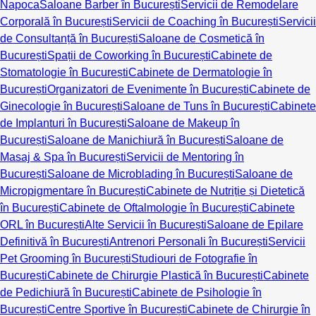
Napoca
Saloane Barber în București
Servicii de Remodelare
Corporală în București
Servicii de Coaching în București
Servicii
de Consultanță în București
Saloane de Cosmetică în
București
Spații de Coworking în București
Cabinete de
Stomatologie în București
Cabinete de Dermatologie în
București
Organizatori de Evenimente în București
Cabinete de
Ginecologie în București
Saloane de Tuns în București
Cabinete
de Implanturi în București
Saloane de Makeup în
București
Saloane de Manichiură în București
Saloane de
Masaj & Spa în București
Servicii de Mentoring în
București
Saloane de Microblading în București
Saloane de
Micropigmentare în București
Cabinete de Nutriție și Dietetică
în București
Cabinete de Oftalmologie în București
Cabinete
ORL în București
Alte Servicii în București
Saloane de Epilare
Definitivă în București
Antrenori Personali în București
Servicii
Pet Grooming în București
Studiouri de Fotografie în
București
Cabinete de Chirurgie Plastică în București
Cabinete
de Pedichiură în București
Cabinete de Psihologie în
București
Centre Sportive în București
Cabinete de Chirurgie în