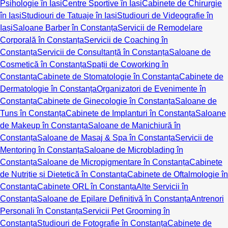
Psihologie în Iași
Centre Sportive în Iași
Cabinete de Chirurgie
în Iași
Studiouri de Tatuaje în Iași
Studiouri de Videografie în
Iași
Saloane Barber în Constanța
Servicii de Remodelare
Corporală în Constanța
Servicii de Coaching în
Constanța
Servicii de Consultanță în Constanța
Saloane de
Cosmetică în Constanța
Spații de Coworking în
Constanța
Cabinete de Stomatologie în Constanța
Cabinete de
Dermatologie în Constanța
Organizatori de Evenimente în
Constanța
Cabinete de Ginecologie în Constanța
Saloane de
Tuns în Constanța
Cabinete de Implanturi în Constanța
Saloane
de Makeup în Constanța
Saloane de Manichiură în
Constanța
Saloane de Masaj & Spa în Constanța
Servicii de
Mentoring în Constanța
Saloane de Microblading în
Constanța
Saloane de Micropigmentare în Constanța
Cabinete
de Nutriție și Dietetică în Constanța
Cabinete de Oftalmologie în
Constanța
Cabinete ORL în Constanța
Alte Servicii în
Constanța
Saloane de Epilare Definitivă în Constanța
Antrenori
Personali în Constanța
Servicii Pet Grooming în
Constanța
Studiouri de Fotografie în Constanța
Cabinete de