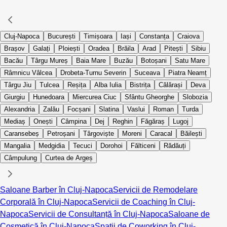
Cluj-Napoca
București
Timișoara
Iași
Constanța
Craiova
Brașov
Galați
Ploiești
Oradea
Brăila
Arad
Pitești
Sibiu
Bacău
Târgu Mureș
Baia Mare
Buzău
Botoșani
Satu Mare
Râmnicu Vâlcea
Drobeta-Turnu Severin
Suceava
Piatra Neamț
Târgu Jiu
Tulcea
Reșița
Alba Iulia
Bistrița
Călărași
Deva
Giurgiu
Hunedoara
Miercurea Ciuc
Sfântu Gheorghe
Slobozia
Alexandria
Zalău
Focșani
Slatina
Vaslui
Roman
Turda
Mediaș
Onești
Câmpina
Dej
Reghin
Făgăraș
Lugoj
Caransebeș
Petroșani
Târgoviște
Moreni
Caracal
Băilești
Mangalia
Medgidia
Tecuci
Dorohoi
Fălticeni
Rădăuți
Câmpulung
Curtea de Argeș
Saloane Barber în Cluj-Napoca
Servicii de Remodelare
Corporală în Cluj-Napoca
Servicii de Coaching în Cluj-
Napoca
Servicii de Consultanță în Cluj-Napoca
Saloane de
Cosmetică în Cluj-Napoca
Spații de Coworking în Cluj-