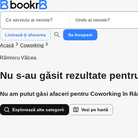
Ce serviciu ai nevoie?
Unde ai nevoie?
Listează-ți afacerea
Sa începem
Acasă
Coworking
Râmnicu Vâlcea
Nu s-au găsit rezultate pent
Nu am putut găsi afaceri pentru Coworking în Râmn
Explorează alte categorii
Vezi pe hartă