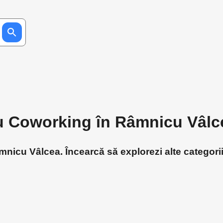
ru Coworking în Râmnicu Vâlc
icu Vâlcea. Încearcă să explorezi alte categorii 