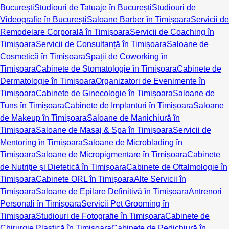
București
Studiouri de Tatuaje în București
Studiouri de
Videografie în București
Saloane Barber în Timișoara
Servicii de
Remodelare Corporală în Timișoara
Servicii de Coaching în
Timișoara
Servicii de Consultanță în Timișoara
Saloane de
Cosmetică în Timișoara
Spații de Coworking în
Timișoara
Cabinete de Stomatologie în Timișoara
Cabinete de
Dermatologie în Timișoara
Organizatori de Evenimente în
Timișoara
Cabinete de Ginecologie în Timișoara
Saloane de
Tuns în Timișoara
Cabinete de Implanturi în Timișoara
Saloane
de Makeup în Timișoara
Saloane de Manichiură în
Timișoara
Saloane de Masaj & Spa în Timișoara
Servicii de
Mentoring în Timișoara
Saloane de Microblading în
Timișoara
Saloane de Micropigmentare în Timișoara
Cabinete
de Nutriție și Dietetică în Timișoara
Cabinete de Oftalmologie în
Timișoara
Cabinete ORL în Timișoara
Alte Servicii în
Timișoara
Saloane de Epilare Definitivă în Timișoara
Antrenori
Personali în Timișoara
Servicii Pet Grooming în
Timișoara
Studiouri de Fotografie în Timișoara
Cabinete de
Chirurgie Plastică în Timișoara
Cabinete de Pedichiură în