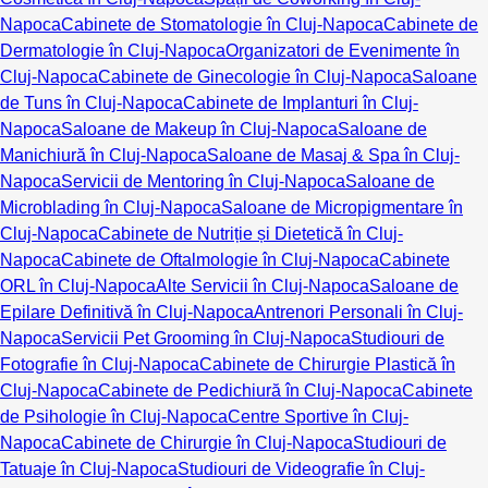
Napoca
Cabinete de Stomatologie în Cluj-Napoca
Cabinete de
Dermatologie în Cluj-Napoca
Organizatori de Evenimente în
Cluj-Napoca
Cabinete de Ginecologie în Cluj-Napoca
Saloane
de Tuns în Cluj-Napoca
Cabinete de Implanturi în Cluj-
Napoca
Saloane de Makeup în Cluj-Napoca
Saloane de
Manichiură în Cluj-Napoca
Saloane de Masaj & Spa în Cluj-
Napoca
Servicii de Mentoring în Cluj-Napoca
Saloane de
Microblading în Cluj-Napoca
Saloane de Micropigmentare în
Cluj-Napoca
Cabinete de Nutriție și Dietetică în Cluj-
Napoca
Cabinete de Oftalmologie în Cluj-Napoca
Cabinete
ORL în Cluj-Napoca
Alte Servicii în Cluj-Napoca
Saloane de
Epilare Definitivă în Cluj-Napoca
Antrenori Personali în Cluj-
Napoca
Servicii Pet Grooming în Cluj-Napoca
Studiouri de
Fotografie în Cluj-Napoca
Cabinete de Chirurgie Plastică în
Cluj-Napoca
Cabinete de Pedichiură în Cluj-Napoca
Cabinete
de Psihologie în Cluj-Napoca
Centre Sportive în Cluj-
Napoca
Cabinete de Chirurgie în Cluj-Napoca
Studiouri de
Tatuaje în Cluj-Napoca
Studiouri de Videografie în Cluj-