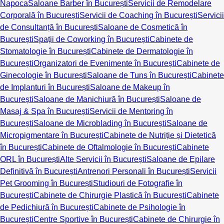
Napoca
Saloane Barber în București
Servicii de Remodelare
Corporală în București
Servicii de Coaching în București
Servicii
de Consultanță în București
Saloane de Cosmetică în
București
Spații de Coworking în București
Cabinete de
Stomatologie în București
Cabinete de Dermatologie în
București
Organizatori de Evenimente în București
Cabinete de
Ginecologie în București
Saloane de Tuns în București
Cabinete
de Implanturi în București
Saloane de Makeup în
București
Saloane de Manichiură în București
Saloane de
Masaj & Spa în București
Servicii de Mentoring în
București
Saloane de Microblading în București
Saloane de
Micropigmentare în București
Cabinete de Nutriție și Dietetică
în București
Cabinete de Oftalmologie în București
Cabinete
ORL în București
Alte Servicii în București
Saloane de Epilare
Definitivă în București
Antrenori Personali în București
Servicii
Pet Grooming în București
Studiouri de Fotografie în
București
Cabinete de Chirurgie Plastică în București
Cabinete
de Pedichiură în București
Cabinete de Psihologie în
București
Centre Sportive în București
Cabinete de Chirurgie în