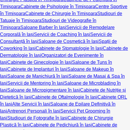
Timișoara
Cabinete de Psihologie în Timișoara
Centre Sportive
în Timișoara
Cabinete de Chirurgie în Timișoara
Studiouri de
Tatuaje în Timișoara
Studiouri de Videografie în
Timișoara
Saloane Barber în Iași
Servicii de Remodelare
Corporală în Iași
Servicii de Coaching în Iași
Servicii de
Consultanță în Iași
Saloane de Cosmetică în Iași
Spații de
Coworking în Iași
Cabinete de Stomatologie în Iași
Cabinete de
Dermatologie în Iași
Organizatori de Evenimente în
Iași
Cabinete de Ginecologie în Iași
Saloane de Tuns în
Iași
Cabinete de Implanturi în Iași
Saloane de Makeup în
Iași
Saloane de Manichiură în Iași
Saloane de Masaj & Spa în
Iași
Servicii de Mentoring în Iași
Saloane de Microblading în
Iași
Saloane de Micropigmentare în Iași
Cabinete de Nutriție și
Dietetică în Iași
Cabinete de Oftalmologie în Iași
Cabinete ORL
în Iași
Alte Servicii în Iași
Saloane de Epilare Definitivă în
Iași
Antrenori Personali în Iași
Servicii Pet Grooming în
Iași
Studiouri de Fotografie în Iași
Cabinete de Chirurgie
Plastică în Iași
Cabinete de Pedichiură în Iași
Cabinete de