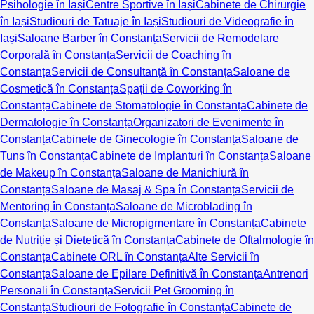
Psihologie în Iași
Centre Sportive în Iași
Cabinete de Chirurgie
în Iași
Studiouri de Tatuaje în Iași
Studiouri de Videografie în
Iași
Saloane Barber în Constanța
Servicii de Remodelare
Corporală în Constanța
Servicii de Coaching în
Constanța
Servicii de Consultanță în Constanța
Saloane de
Cosmetică în Constanța
Spații de Coworking în
Constanța
Cabinete de Stomatologie în Constanța
Cabinete de
Dermatologie în Constanța
Organizatori de Evenimente în
Constanța
Cabinete de Ginecologie în Constanța
Saloane de
Tuns în Constanța
Cabinete de Implanturi în Constanța
Saloane
de Makeup în Constanța
Saloane de Manichiură în
Constanța
Saloane de Masaj & Spa în Constanța
Servicii de
Mentoring în Constanța
Saloane de Microblading în
Constanța
Saloane de Micropigmentare în Constanța
Cabinete
de Nutriție și Dietetică în Constanța
Cabinete de Oftalmologie în
Constanța
Cabinete ORL în Constanța
Alte Servicii în
Constanța
Saloane de Epilare Definitivă în Constanța
Antrenori
Personali în Constanța
Servicii Pet Grooming în
Constanța
Studiouri de Fotografie în Constanța
Cabinete de