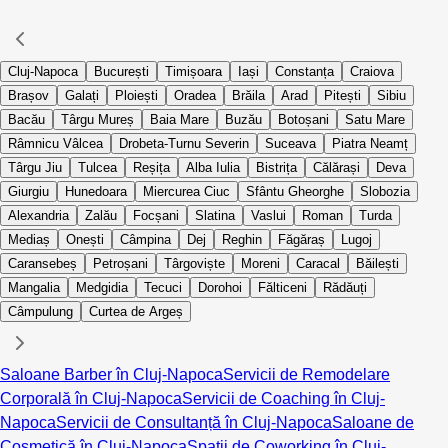
Cluj-Napoca
București
Timișoara
Iași
Constanța
Craiova
Brașov
Galați
Ploiești
Oradea
Brăila
Arad
Pitești
Sibiu
Bacău
Târgu Mureș
Baia Mare
Buzău
Botoșani
Satu Mare
Râmnicu Vâlcea
Drobeta-Turnu Severin
Suceava
Piatra Neamț
Târgu Jiu
Tulcea
Reșița
Alba Iulia
Bistrița
Călărași
Deva
Giurgiu
Hunedoara
Miercurea Ciuc
Sfântu Gheorghe
Slobozia
Alexandria
Zalău
Focșani
Slatina
Vaslui
Roman
Turda
Mediaș
Onești
Câmpina
Dej
Reghin
Făgăraș
Lugoj
Caransebeș
Petroșani
Târgoviște
Moreni
Caracal
Băilești
Mangalia
Medgidia
Tecuci
Dorohoi
Fălticeni
Rădăuți
Câmpulung
Curtea de Argeș
Saloane Barber în Cluj-Napoca
Servicii de Remodelare
Corporală în Cluj-Napoca
Servicii de Coaching în Cluj-
Napoca
Servicii de Consultanță în Cluj-Napoca
Saloane de
Cosmetică în Cluj-Napoca
Spații de Coworking în Cluj-