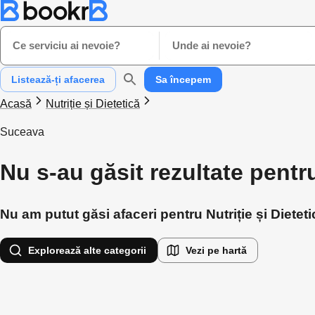
Ce serviciu ai nevoie?
Unde ai nevoie?
Listează-ți afacerea
Sa începem
Acasă
Nutriție și Dietetică
Suceava
Nu s-au găsit rezultate pentru
Nu am putut găsi afaceri pentru Nutriție și Dietet
Explorează alte categorii
Vezi pe hartă