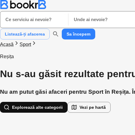
Ce serviciu ai nevoie?
Unde ai nevoie?
Listează-ți afacerea
Sa începem
Acasă
Sport
Reșița
Nu s-au găsit rezultate pentr
Nu am putut găsi afaceri pentru Sport în Reșița. Î
Explorează alte categorii
Vezi pe hartă