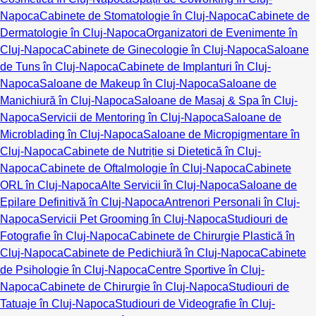
Napoca
Cabinete de Stomatologie în Cluj-Napoca
Cabinete de
Dermatologie în Cluj-Napoca
Organizatori de Evenimente în
Cluj-Napoca
Cabinete de Ginecologie în Cluj-Napoca
Saloane
de Tuns în Cluj-Napoca
Cabinete de Implanturi în Cluj-
Napoca
Saloane de Makeup în Cluj-Napoca
Saloane de
Manichiură în Cluj-Napoca
Saloane de Masaj & Spa în Cluj-
Napoca
Servicii de Mentoring în Cluj-Napoca
Saloane de
Microblading în Cluj-Napoca
Saloane de Micropigmentare în
Cluj-Napoca
Cabinete de Nutriție și Dietetică în Cluj-
Napoca
Cabinete de Oftalmologie în Cluj-Napoca
Cabinete
ORL în Cluj-Napoca
Alte Servicii în Cluj-Napoca
Saloane de
Epilare Definitivă în Cluj-Napoca
Antrenori Personali în Cluj-
Napoca
Servicii Pet Grooming în Cluj-Napoca
Studiouri de
Fotografie în Cluj-Napoca
Cabinete de Chirurgie Plastică în
Cluj-Napoca
Cabinete de Pedichiură în Cluj-Napoca
Cabinete
de Psihologie în Cluj-Napoca
Centre Sportive în Cluj-
Napoca
Cabinete de Chirurgie în Cluj-Napoca
Studiouri de
Tatuaje în Cluj-Napoca
Studiouri de Videografie în Cluj-