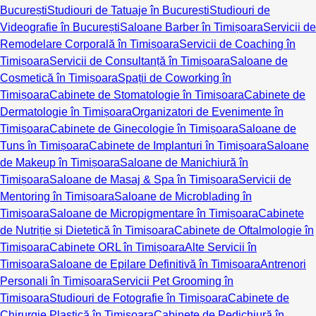
București
Studiouri de Tatuaje în București
Studiouri de
Videografie în București
Saloane Barber în Timișoara
Servicii de
Remodelare Corporală în Timișoara
Servicii de Coaching în
Timișoara
Servicii de Consultanță în Timișoara
Saloane de
Cosmetică în Timișoara
Spații de Coworking în
Timișoara
Cabinete de Stomatologie în Timișoara
Cabinete de
Dermatologie în Timișoara
Organizatori de Evenimente în
Timișoara
Cabinete de Ginecologie în Timișoara
Saloane de
Tuns în Timișoara
Cabinete de Implanturi în Timișoara
Saloane
de Makeup în Timișoara
Saloane de Manichiură în
Timișoara
Saloane de Masaj & Spa în Timișoara
Servicii de
Mentoring în Timișoara
Saloane de Microblading în
Timișoara
Saloane de Micropigmentare în Timișoara
Cabinete
de Nutriție și Dietetică în Timișoara
Cabinete de Oftalmologie în
Timișoara
Cabinete ORL în Timișoara
Alte Servicii în
Timișoara
Saloane de Epilare Definitivă în Timișoara
Antrenori
Personali în Timișoara
Servicii Pet Grooming în
Timișoara
Studiouri de Fotografie în Timișoara
Cabinete de
Chirurgie Plastică în Timișoara
Cabinete de Pedichiură în