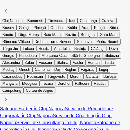
Cluj-Napoca
București
Timișoara
Iași
Constanța
Craiova
Brașov
Galați
Ploiești
Oradea
Brăila
Arad
Pitești
Sibiu
Bacău
Târgu Mureș
Baia Mare
Buzău
Botoșani
Satu Mare
Râmnicu Vâlcea
Drobeta-Turnu Severin
Suceava
Piatra Neamț
Târgu Jiu
Tulcea
Reșița
Alba Iulia
Bistrița
Călărași
Deva
Giurgiu
Hunedoara
Miercurea Ciuc
Sfântu Gheorghe
Slobozia
Alexandria
Zalău
Focșani
Slatina
Vaslui
Roman
Turda
Mediaș
Onești
Câmpina
Dej
Reghin
Făgăraș
Lugoj
Caransebeș
Petroșani
Târgoviște
Moreni
Caracal
Băilești
Mangalia
Medgidia
Tecuci
Dorohoi
Fălticeni
Rădăuți
Câmpulung
Curtea de Argeș
Saloane Barber în Cluj-Napoca
Servicii de Remodelare
Corporală în Cluj-Napoca
Servicii de Coaching în Cluj-
Napoca
Servicii de Consultanță în Cluj-Napoca
Saloane de
Cosmetică în Cluj-Napoca
Spații de Coworking în Cluj-