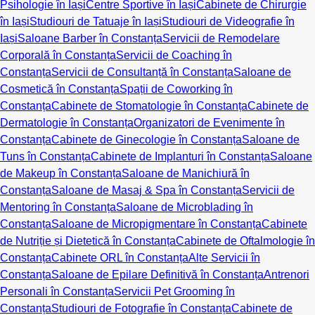
Psihologie în Iași
Centre Sportive în Iași
Cabinete de Chirurgie
în Iași
Studiouri de Tatuaje în Iași
Studiouri de Videografie în
Iași
Saloane Barber în Constanța
Servicii de Remodelare
Corporală în Constanța
Servicii de Coaching în
Constanța
Servicii de Consultanță în Constanța
Saloane de
Cosmetică în Constanța
Spații de Coworking în
Constanța
Cabinete de Stomatologie în Constanța
Cabinete de
Dermatologie în Constanța
Organizatori de Evenimente în
Constanța
Cabinete de Ginecologie în Constanța
Saloane de
Tuns în Constanța
Cabinete de Implanturi în Constanța
Saloane
de Makeup în Constanța
Saloane de Manichiură în
Constanța
Saloane de Masaj & Spa în Constanța
Servicii de
Mentoring în Constanța
Saloane de Microblading în
Constanța
Saloane de Micropigmentare în Constanța
Cabinete
de Nutriție și Dietetică în Constanța
Cabinete de Oftalmologie în
Constanța
Cabinete ORL în Constanța
Alte Servicii în
Constanța
Saloane de Epilare Definitivă în Constanța
Antrenori
Personali în Constanța
Servicii Pet Grooming în
Constanța
Studiouri de Fotografie în Constanța
Cabinete de