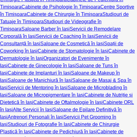
Timișoara
Cabinete de Psihologie în Timișoara
Centre Sportive
în Timișoara
Cabinete de Chirurgie în Timișoara
Studiouri de
Tatuaje în Timișoara
Studiouri de Videografie în
Timișoara
Saloane Barber în Iași
Servicii de Remodelare
Corporală în Iași
Servicii de Coaching în Iași
Servicii de
Consultanță în Iași
Saloane de Cosmetică în Iași
Spații de
Coworking în Iași
Cabinete de Stomatologie în Iași
Cabinete de
Dermatologie în Iași
Organizatori de Evenimente în
Iași
Cabinete de Ginecologie în Iași
Saloane de Tuns în
Iași
Cabinete de Implanturi în Iași
Saloane de Makeup în
Iași
Saloane de Manichiură în Iași
Saloane de Masaj & Spa în
Iași
Servicii de Mentoring în Iași
Saloane de Microblading în
Iași
Saloane de Micropigmentare în Iași
Cabinete de Nutriție și
Dietetică în Iași
Cabinete de Oftalmologie în Iași
Cabinete ORL
în Iași
Alte Servicii în Iași
Saloane de Epilare Definitivă în
Iași
Antrenori Personali în Iași
Servicii Pet Grooming în
Iași
Studiouri de Fotografie în Iași
Cabinete de Chirurgie
Plastică în Iași
Cabinete de Pedichiură în Iași
Cabinete de