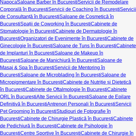
Napoca
Saloane Barber în București
Servicii de Remodelare
Corporală în București
Servicii de Coaching în București
Servicii
de Consultanță în București
Saloane de Cosmetică în
București
Spații de Coworking în București
Cabinete de
Stomatologie în București
Cabinete de Dermatologie în
București
Organizatori de Evenimente în București
Cabinete de
Ginecologie în București
Saloane de Tuns în București
Cabinete
de Implanturi în București
Saloane de Makeup în
București
Saloane de Manichiură în București
Saloane de
Masaj & Spa în București
Servicii de Mentoring în
București
Saloane de Microblading în București
Saloane de
Micropigmentare în București
Cabinete de Nutriție și Dietetică
în București
Cabinete de Oftalmologie în București
Cabinete
ORL în București
Alte Servicii în București
Saloane de Epilare
Definitivă în București
Antrenori Personali în București
Servicii
Pet Grooming în București
Studiouri de Fotografie în
București
Cabinete de Chirurgie Plastică în București
Cabinete
de Pedichiură în București
Cabinete de Psihologie în
București
Centre Sportive în București
Cabinete de Chirurgie în