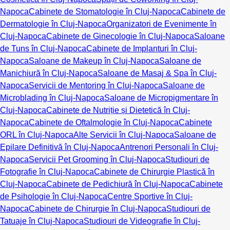
Napoca
Cabinete de Stomatologie în Cluj-Napoca
Cabinete de
Dermatologie în Cluj-Napoca
Organizatori de Evenimente în
Cluj-Napoca
Cabinete de Ginecologie în Cluj-Napoca
Saloane
de Tuns în Cluj-Napoca
Cabinete de Implanturi în Cluj-
Napoca
Saloane de Makeup în Cluj-Napoca
Saloane de
Manichiură în Cluj-Napoca
Saloane de Masaj & Spa în Cluj-
Napoca
Servicii de Mentoring în Cluj-Napoca
Saloane de
Microblading în Cluj-Napoca
Saloane de Micropigmentare în
Cluj-Napoca
Cabinete de Nutriție și Dietetică în Cluj-
Napoca
Cabinete de Oftalmologie în Cluj-Napoca
Cabinete
ORL în Cluj-Napoca
Alte Servicii în Cluj-Napoca
Saloane de
Epilare Definitivă în Cluj-Napoca
Antrenori Personali în Cluj-
Napoca
Servicii Pet Grooming în Cluj-Napoca
Studiouri de
Fotografie în Cluj-Napoca
Cabinete de Chirurgie Plastică în
Cluj-Napoca
Cabinete de Pedichiură în Cluj-Napoca
Cabinete
de Psihologie în Cluj-Napoca
Centre Sportive în Cluj-
Napoca
Cabinete de Chirurgie în Cluj-Napoca
Studiouri de
Tatuaje în Cluj-Napoca
Studiouri de Videografie în Cluj-