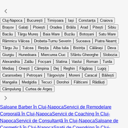
Cluj-Napoca
București
Timișoara
Iași
Constanța
Craiova
Brașov
Galați
Ploiești
Oradea
Brăila
Arad
Pitești
Sibiu
Bacău
Târgu Mureș
Baia Mare
Buzău
Botoșani
Satu Mare
Râmnicu Vâlcea
Drobeta-Turnu Severin
Suceava
Piatra Neamț
Târgu Jiu
Tulcea
Reșița
Alba Iulia
Bistrița
Călărași
Deva
Giurgiu
Hunedoara
Miercurea Ciuc
Sfântu Gheorghe
Slobozia
Alexandria
Zalău
Focșani
Slatina
Vaslui
Roman
Turda
Mediaș
Onești
Câmpina
Dej
Reghin
Făgăraș
Lugoj
Caransebeș
Petroșani
Târgoviște
Moreni
Caracal
Băilești
Mangalia
Medgidia
Tecuci
Dorohoi
Fălticeni
Rădăuți
Câmpulung
Curtea de Argeș
Saloane Barber în Cluj-Napoca
Servicii de Remodelare
Corporală în Cluj-Napoca
Servicii de Coaching în Cluj-
Napoca
Servicii de Consultanță în Cluj-Napoca
Saloane de
Cosmetică în Cluj-Napoca
Spații de Coworking în Cluj-