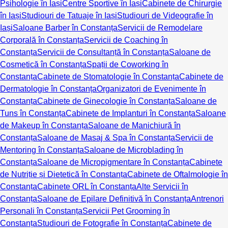
Psihologie în Iași
Centre Sportive în Iași
Cabinete de Chirurgie
în Iași
Studiouri de Tatuaje în Iași
Studiouri de Videografie în
Iași
Saloane Barber în Constanța
Servicii de Remodelare
Corporală în Constanța
Servicii de Coaching în
Constanța
Servicii de Consultanță în Constanța
Saloane de
Cosmetică în Constanța
Spații de Coworking în
Constanța
Cabinete de Stomatologie în Constanța
Cabinete de
Dermatologie în Constanța
Organizatori de Evenimente în
Constanța
Cabinete de Ginecologie în Constanța
Saloane de
Tuns în Constanța
Cabinete de Implanturi în Constanța
Saloane
de Makeup în Constanța
Saloane de Manichiură în
Constanța
Saloane de Masaj & Spa în Constanța
Servicii de
Mentoring în Constanța
Saloane de Microblading în
Constanța
Saloane de Micropigmentare în Constanța
Cabinete
de Nutriție și Dietetică în Constanța
Cabinete de Oftalmologie în
Constanța
Cabinete ORL în Constanța
Alte Servicii în
Constanța
Saloane de Epilare Definitivă în Constanța
Antrenori
Personali în Constanța
Servicii Pet Grooming în
Constanța
Studiouri de Fotografie în Constanța
Cabinete de