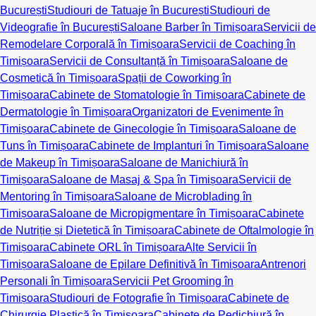
București
Studiouri de Tatuaje în București
Studiouri de
Videografie în București
Saloane Barber în Timișoara
Servicii de
Remodelare Corporală în Timișoara
Servicii de Coaching în
Timișoara
Servicii de Consultanță în Timișoara
Saloane de
Cosmetică în Timișoara
Spații de Coworking în
Timișoara
Cabinete de Stomatologie în Timișoara
Cabinete de
Dermatologie în Timișoara
Organizatori de Evenimente în
Timișoara
Cabinete de Ginecologie în Timișoara
Saloane de
Tuns în Timișoara
Cabinete de Implanturi în Timișoara
Saloane
de Makeup în Timișoara
Saloane de Manichiură în
Timișoara
Saloane de Masaj & Spa în Timișoara
Servicii de
Mentoring în Timișoara
Saloane de Microblading în
Timișoara
Saloane de Micropigmentare în Timișoara
Cabinete
de Nutriție și Dietetică în Timișoara
Cabinete de Oftalmologie în
Timișoara
Cabinete ORL în Timișoara
Alte Servicii în
Timișoara
Saloane de Epilare Definitivă în Timișoara
Antrenori
Personali în Timișoara
Servicii Pet Grooming în
Timișoara
Studiouri de Fotografie în Timișoara
Cabinete de
Chirurgie Plastică în Timișoara
Cabinete de Pedichiură în