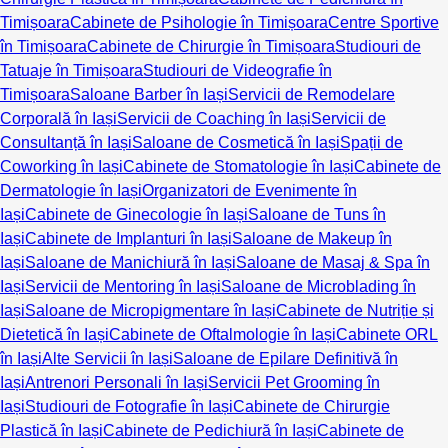
Timișoara
Cabinete de Psihologie în Timișoara
Centre Sportive
în Timișoara
Cabinete de Chirurgie în Timișoara
Studiouri de
Tatuaje în Timișoara
Studiouri de Videografie în
Timișoara
Saloane Barber în Iași
Servicii de Remodelare
Corporală în Iași
Servicii de Coaching în Iași
Servicii de
Consultanță în Iași
Saloane de Cosmetică în Iași
Spații de
Coworking în Iași
Cabinete de Stomatologie în Iași
Cabinete de
Dermatologie în Iași
Organizatori de Evenimente în
Iași
Cabinete de Ginecologie în Iași
Saloane de Tuns în
Iași
Cabinete de Implanturi în Iași
Saloane de Makeup în
Iași
Saloane de Manichiură în Iași
Saloane de Masaj & Spa în
Iași
Servicii de Mentoring în Iași
Saloane de Microblading în
Iași
Saloane de Micropigmentare în Iași
Cabinete de Nutriție și
Dietetică în Iași
Cabinete de Oftalmologie în Iași
Cabinete ORL
în Iași
Alte Servicii în Iași
Saloane de Epilare Definitivă în
Iași
Antrenori Personali în Iași
Servicii Pet Grooming în
Iași
Studiouri de Fotografie în Iași
Cabinete de Chirurgie
Plastică în Iași
Cabinete de Pedichiură în Iași
Cabinete de