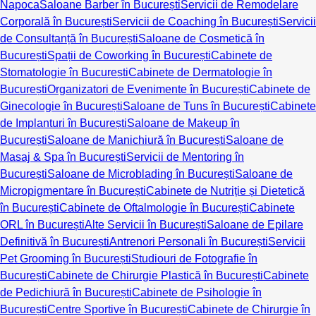
Napoca
Saloane Barber în București
Servicii de Remodelare
Corporală în București
Servicii de Coaching în București
Servicii
de Consultanță în București
Saloane de Cosmetică în
București
Spații de Coworking în București
Cabinete de
Stomatologie în București
Cabinete de Dermatologie în
București
Organizatori de Evenimente în București
Cabinete de
Ginecologie în București
Saloane de Tuns în București
Cabinete
de Implanturi în București
Saloane de Makeup în
București
Saloane de Manichiură în București
Saloane de
Masaj & Spa în București
Servicii de Mentoring în
București
Saloane de Microblading în București
Saloane de
Micropigmentare în București
Cabinete de Nutriție și Dietetică
în București
Cabinete de Oftalmologie în București
Cabinete
ORL în București
Alte Servicii în București
Saloane de Epilare
Definitivă în București
Antrenori Personali în București
Servicii
Pet Grooming în București
Studiouri de Fotografie în
București
Cabinete de Chirurgie Plastică în București
Cabinete
de Pedichiură în București
Cabinete de Psihologie în
București
Centre Sportive în București
Cabinete de Chirurgie în