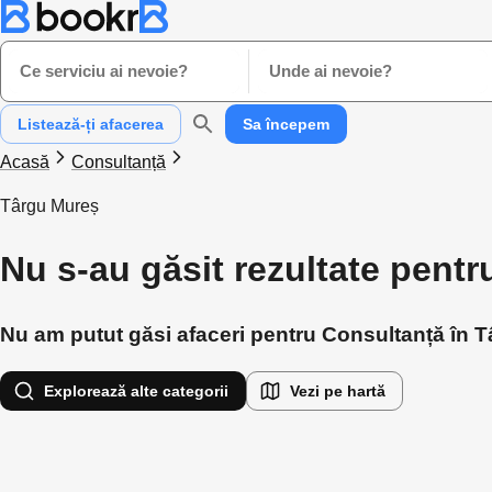
Ce serviciu ai nevoie?
Unde ai nevoie?
Listează-ți afacerea
Sa începem
Acasă
Consultanță
Târgu Mureș
Nu s-au găsit rezultate pent
Nu am putut găsi afaceri pentru Consultanță în Tâ
Explorează alte categorii
Vezi pe hartă