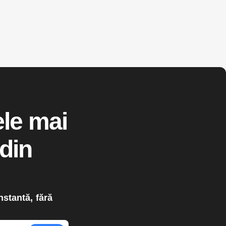
ele mai
 din
nstantă, fără