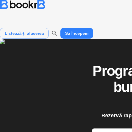
Ce serviciu ai nevoie?
Unde ai nevoie?
Listează-ți afacerea
Sa începem
Progra
bun
Rezervă rapi